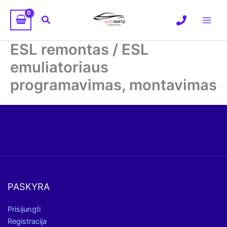
Pereiti
prie
Paieška
turinio
ESL remontas / ESL
emuliatoriaus
programavimas, montavimas
PASKYRA
Prisijungti
Registracija