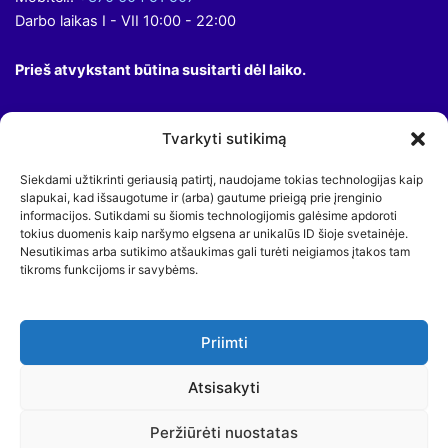
Darbo laikas I - VII 10:00 - 22:00
Prieš atvykstant būtina susitarti dėl laiko.
Tvarkyti sutikimą
Siekdami užtikrinti geriausią patirtį, naudojame tokias technologijas kaip
slapukai, kad išsaugotume ir (arba) gautume prieigą prie įrenginio
informacijos. Sutikdami su šiomis technologijomis galėsime apdoroti
tokius duomenis kaip naršymo elgsena ar unikalūs ID šioje svetainėje.
Teisinis įspėjimas:
Nesutikimas arba sutikimo atšaukimas gali turėti neigiamos įtakos tam
Pagal galiojančius įstatymus susijusius su industrine nuosavybe,
tikroms funkcijoms ir savybėms.
prekės ženklai ar komerciniai pavadinimai pavartoti šioje
parduotuvėje yra išskirtinė jų gamintojų nuosavybė. Šie prekės
ženklai yra reklaminio pobūdžio, skirti išskirtinai klientų patogumui,
Priimti
ieškant reikiamos prekės.
Atsisakyti
Copyright © 2026
Raktai automobiliams | Raktų gamyba, Programavimas | Avarinis
Peržiūrėti nuostatas
atrakinimas