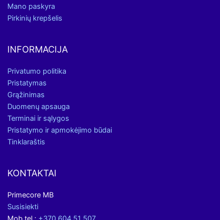
Mano paskyra
Pirkinių krepšelis
INFORMACIJA
Privatumo politika
Pristatymas
Grąžinimas
Duomenų apsauga
Terminai ir sąlygos
Pristatymo ir apmokėjimo būdai
Tinklaraštis
KONTAKTAI
Primecore MB
Susisiekti
Mob.tel.:
+370 604 51 507