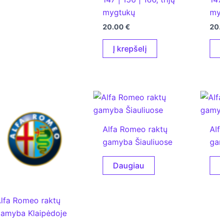
mygtukų
my
20.00
€
20
Į krepšelį
Alfa Romeo raktų
Al
gamyba Šiauliuose
ga
Daugiau
lfa Romeo raktų
amyba Klaipėdoje