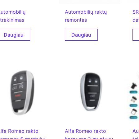
utomobilių
Automobilių raktų
SR
trakinimas
remontas
da
Daugiau
Daugiau
lfa Romeo rakto
Alfa Romeo rakto
Au
orpusas 5 mygtukų
korpusas 3 mygtukų
tel