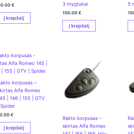
3 mygtukai
5 
60.00
€
150.00
€
15
Į krepšelį
Į krepšelį
akto korpusas –
kirtas Alfa Romeo
45 | 146 | 155 | GTV
 Spider
0.00
€
Rakto korpusas –
Ra
skirtas Alfa Romeo
sk
Į krepšelį
147 | 156 | 166, trijų
14