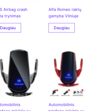
S Airbag crash
Alfa Romeo raktų
ta trynimas
gamyba Vilniuje
Daugiau
Daugiau
tomobilinis
Automobilinis
efono laikiklis su
telefono laikiklis su