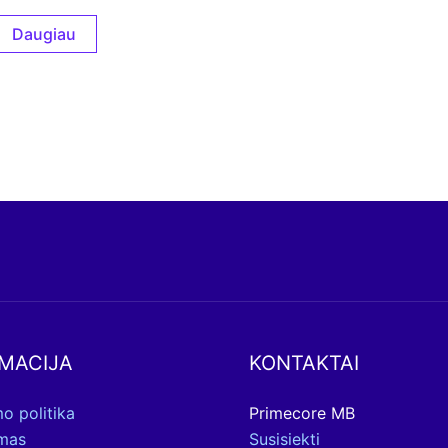
Daugiau
MACIJA
KONTAKTAI
o politika
Primecore MB
ymas
Susisiekti