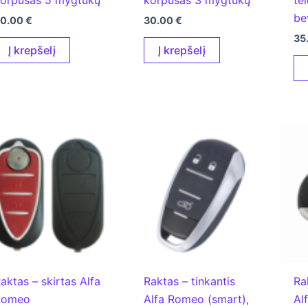
be
30.00
€
30.00
€
35
Į krepšelį
Į krepšelį
aktas – skirtas Alfa
Raktas – tinkantis
Ra
Romeo
Alfa Romeo (smart),
Al