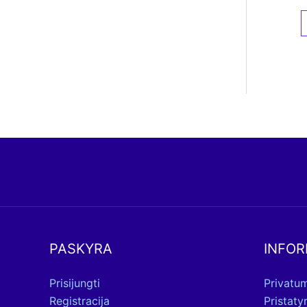
PASKYRA
INFOR
Prisijungti
Privatum
Registracija
Pristat