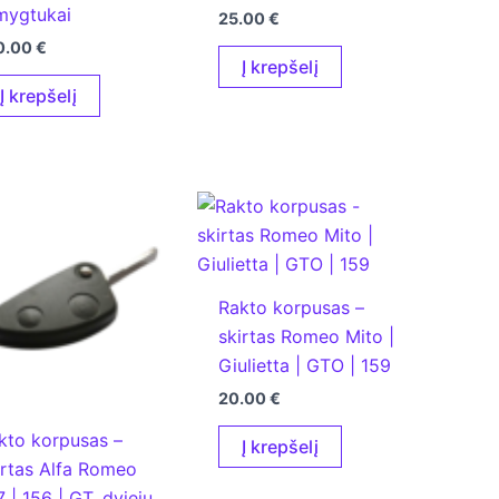
mygtukai
25.00
€
0.00
€
Į krepšelį
Į krepšelį
Rakto korpusas –
skirtas Romeo Mito |
Giulietta | GTO | 159
20.00
€
kto korpusas –
Į krepšelį
irtas Alfa Romeo
7 | 156 | GT, dviejų