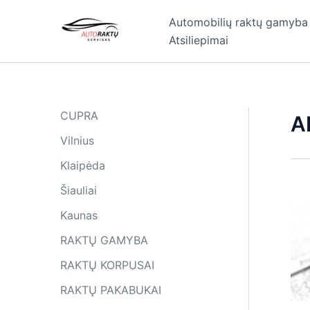
Pereiti
Automobilių raktų gamyba
prie
Atsiliepimai
turinio
CUPRA
A
Vilnius
Klaipėda
Šiauliai
Kaunas
RAKTŲ GAMYBA
RAKTŲ KORPUSAI
RAKTŲ PAKABUKAI