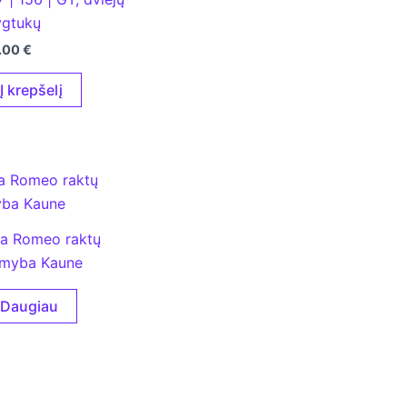
gtukų
.00
€
Į krepšelį
fa Romeo raktų
myba Kaune
Daugiau