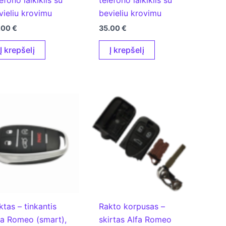
vieliu krovimu
bevieliu krovimu
.00
€
35.00
€
Į krepšelį
Į krepšelį
ktas – tinkantis
Rakto korpusas –
fa Romeo (smart),
skirtas Alfa Romeo