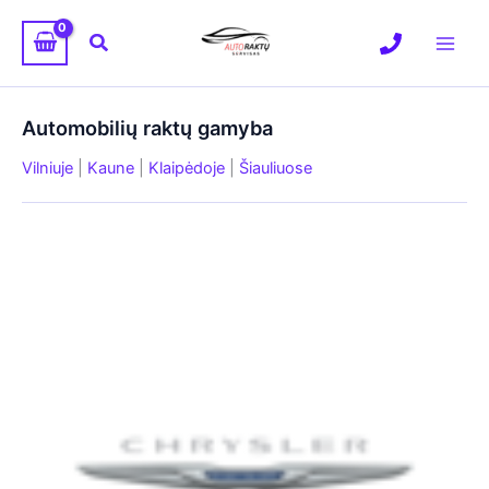
Pereiti
prie
Paieška
turinio
Automobilių raktų gamyba
Vilniuje
|
Kaune
|
Klaipėdoje
|
Šiauliuose