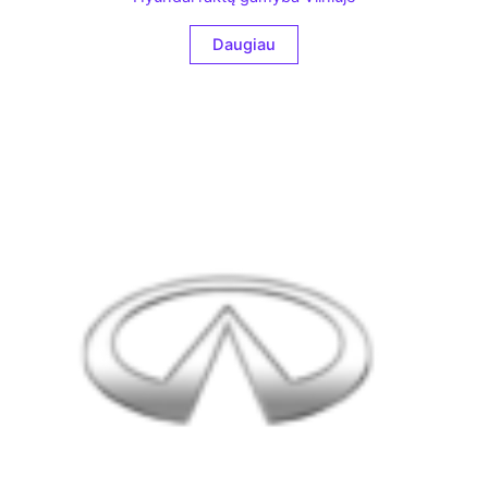
Daugiau