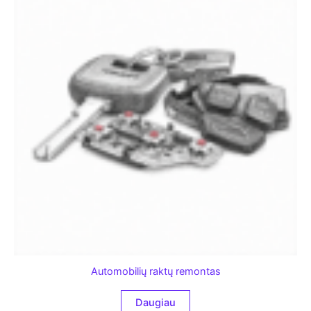
Automobilių raktų remontas
Daugiau