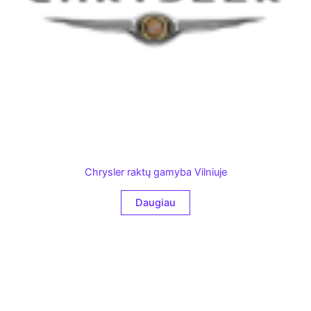
Chrysler raktų gamyba Vilniuje
Daugiau