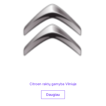
Citroen raktų gamyba Vilniuje
Daugiau