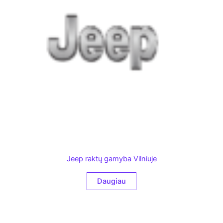
Jeep raktų gamyba Vilniuje
Daugiau