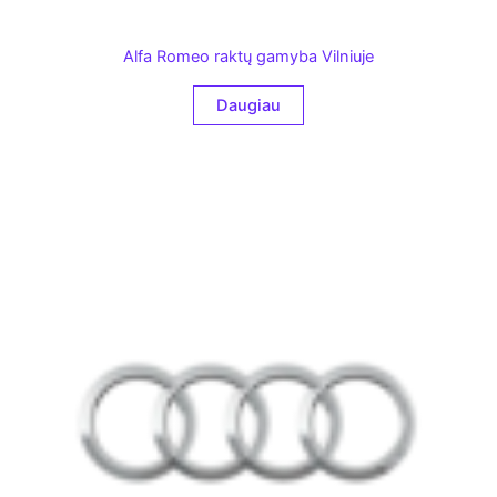
Alfa Romeo raktų gamyba Vilniuje
Daugiau