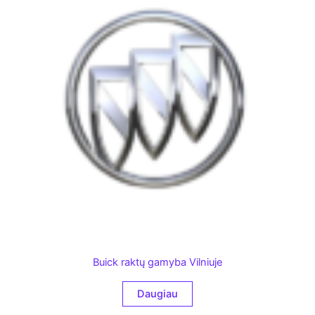
Buick raktų gamyba Vilniuje
Daugiau