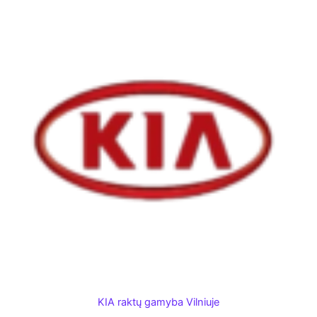
KIA raktų gamyba Vilniuje