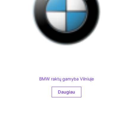
BMW raktų gamyba Vilniuje
Daugiau