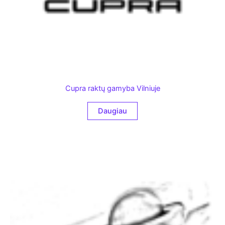
Cupra raktų gamyba Vilniuje
Daugiau