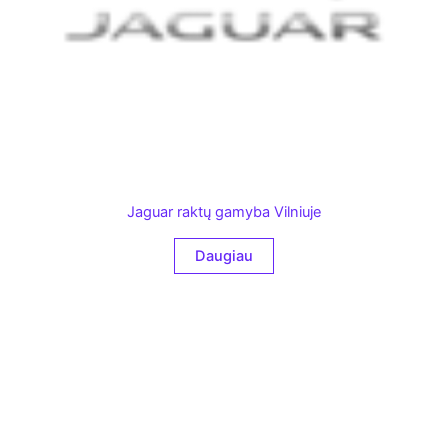
Jaguar raktų gamyba Vilniuje
Daugiau