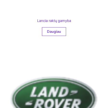
Lancia raktų gamyba
Daugiau