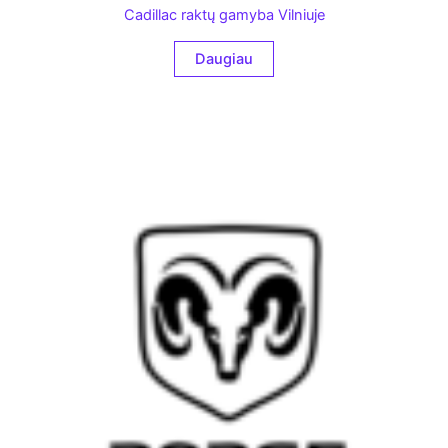
Cadillac raktų gamyba Vilniuje
Daugiau