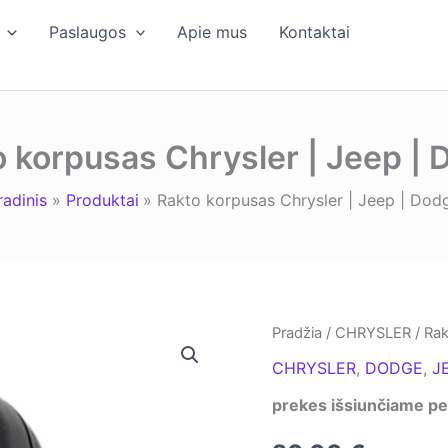
Paslaugos
Apie mus
Kontaktai
 korpusas Chrysler | Jeep |
radinis
Produktai
Rakto korpusas Chrysler | Jeep | Dod
Pradžia
/
CHRYSLER
/ Rak
CHRYSLER
,
DODGE
,
J
prekes išsiunčiame per