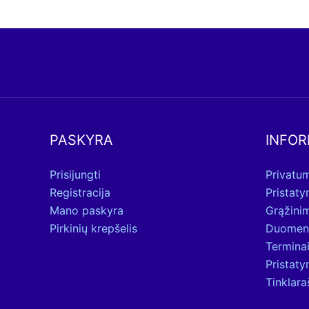
PASKYRA
INFOR
Prisijungti
Privatum
Registracija
Pristat
Mano paskyra
Grąžini
Pirkinių krepšelis
Duomen
Terminai
Pristat
Tinklara