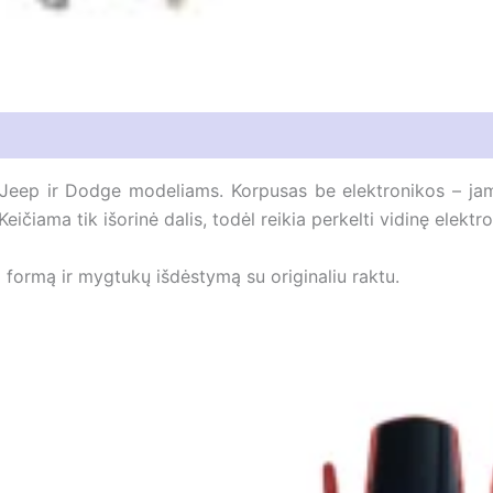
, Jeep ir Dodge modeliams. Korpusas be elektronikos – jam
ičiama tik išorinė dalis, todėl reikia perkelti vidinę elektro
formą ir mygtukų išdėstymą su originaliu raktu.