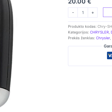
20.00
€
produkto
-
+
kiekis:
Rakto
korpusas
Produkto kodas:
Chry-S
Chrysler
Kategorijos:
CHRYSLER
,
|
Prekės ženklas:
Chrysler
,
Jeep
|
Gara
Dodge