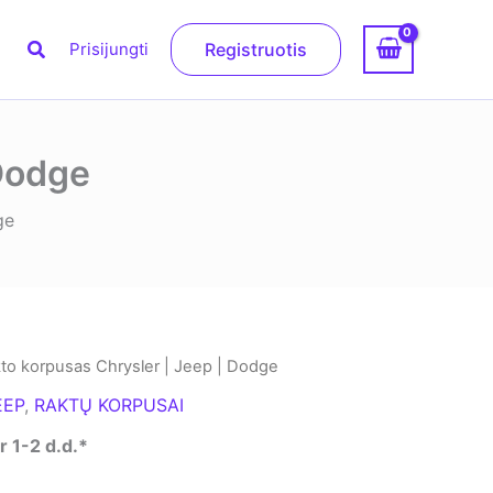
Paieška
Prisijungti
Registruotis
 Dodge
ge
to korpusas Chrysler | Jeep | Dodge
EEP
,
RAKTŲ KORPUSAI
 1-2 d.d.*