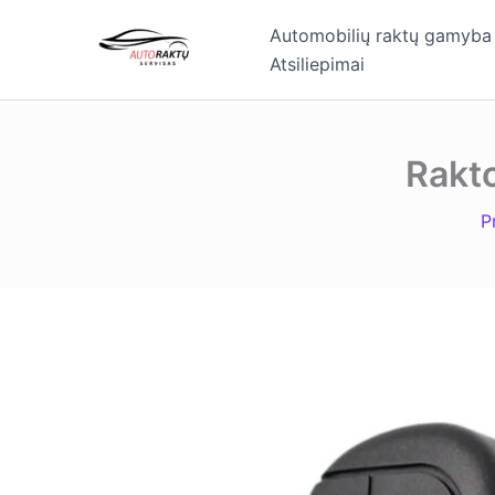
Pereiti
Automobilių raktų gamyba
prie
Atsiliepimai
turinio
Rakto
P