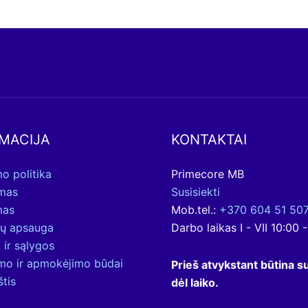
MACIJA
KONTAKTAI
o politika
Primecore MB
ymas
Susisiekti
mas
Mob.tel.:
+370 604 51 50
ų apsauga
Darbo laikas I - VII 10:00 
 ir sąlygos
ymo ir apmokėjimo būdai
Prieš atvykstant būtina su
štis
dėl laiko.