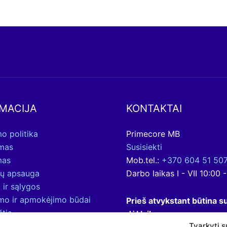
MACIJA
KONTAKTAI
o politika
Primecore MB
ymas
Susisiekti
mas
Mob.tel.:
+370 604 51 50
ų apsauga
Darbo laikas I - VII 10:00 
 ir sąlygos
ymo ir apmokėjimo būdai
Prieš atvykstant būtina su
štis
dėl laiko.
Tvarkyti s