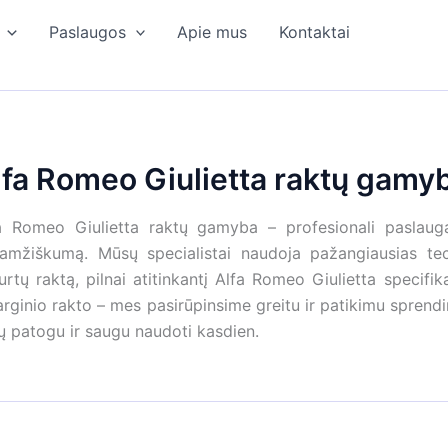
Paslaugos
Apie mus
Kontaktai
lfa Romeo Giulietta raktų gamy
a Romeo Giulietta raktų gamyba – profesionali paslauga,
aamžiškumą. Mūsų specialistai naudoja pažangiausias te
urtų raktą, pilnai atitinkantį Alfa Romeo Giulietta specifik
arginio rakto – mes pasirūpinsime greitu ir patikimu spren
ų patogu ir saugu naudoti kasdien.