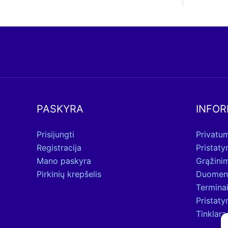
PASKYRA
INFOR
Prisijungti
Privatum
Registracija
Pristat
Mano paskyra
Grąžini
Pirkinių krepšelis
Duomen
Terminai
Pristat
Tinklara