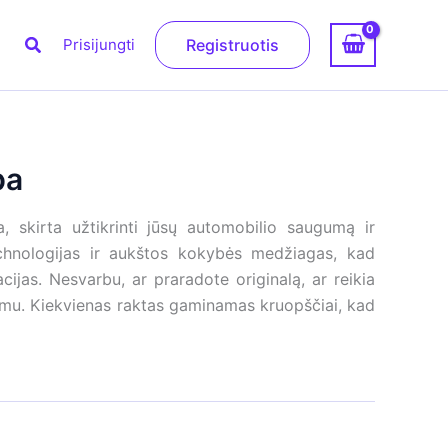
Paieška
Prisijungti
Registruotis
ba
 skirta užtikrinti jūsų automobilio saugumą ir
chnologijas ir aukštos kokybės medžiagas, kad
acijas. Nesvarbu, ar praradote originalą, ar reikia
dimu. Kiekvienas raktas gaminamas kruopščiai, kad