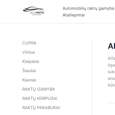
Pereiti
Automobilių raktų gamyba
prie
Atsiliepimai
turinio
CUPRA
A
Vilnius
Alf
Klaipėda
ilg
Šiauliai
suk
ats
Kaunas
būt
RAKTŲ GAMYBA
RAKTŲ KORPUSAI
RAKTŲ PAKABUKAI