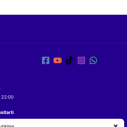
7
- 22:00
sitarti
utikimą