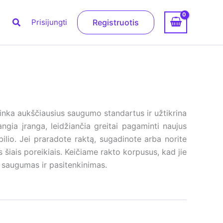
Paieška
Prisijungti
Registruotis
nka aukščiausius saugumo standartus ir užtikrina
ngia įranga, leidžiančia greitai pagaminti naujus
obilio. Jei praradote raktą, sugadinote arba norite
is šiais poreikiais. Keičiame rakto korpusus, kad jie
to saugumas ir pasitenkinimas.