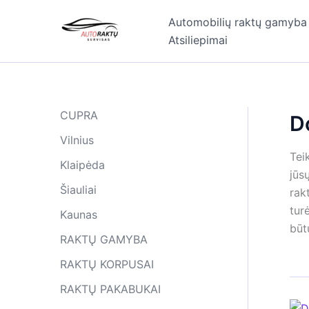
Pereiti
Automobilių raktų gamyba
prie
Atsiliepimai
turinio
CUPRA
D
Vilnius
Tei
Klaipėda
jūs
Šiauliai
rak
tur
Kaunas
būt
RAKTŲ GAMYBA
RAKTŲ KORPUSAI
RAKTŲ PAKABUKAI