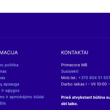
MACIJA
KONTAKTAI
o politika
Primecore MB
ymas
Susisiekti
mas
Mob.tel.:
+370 604 51 50
ų apsauga
Darbo laikas I - VII 10:00 
 ir sąlygos
ymo ir apmokėjimo būdai
Prieš atvykstant būtina su
štis
dėl laiko.