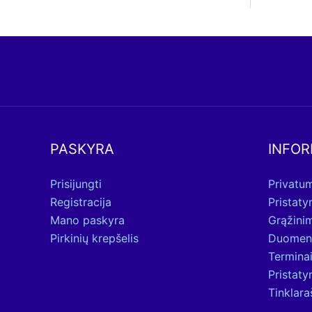
PASKYRA
INFOR
Prisijungti
Privatum
Registracija
Pristat
Mano paskyra
Grąžini
Pirkinių krepšelis
Duomen
Terminai
Pristat
Tinklara