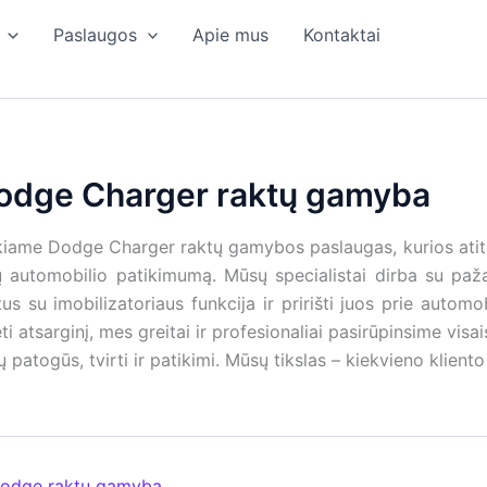
Paslaugos
Apie mus
Kontaktai
odge Charger raktų gamyba
kiame Dodge Charger raktų gamybos paslaugas, kurios atiti
ų automobilio patikimumą. Mūsų specialistai dirba su paža
tus su imobilizatoriaus funkcija ir pririšti juos prie autom
ėti atsarginį, mes greitai ir profesionaliai pasirūpinsime visa
ų patogūs, tvirti ir patikimi. Mūsų tikslas – kiekvieno klien