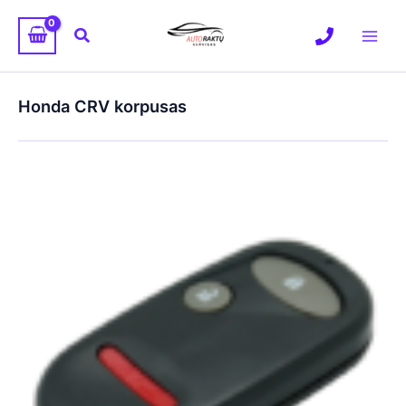
Pereiti
prie
Paieška
turinio
Honda CRV korpusas