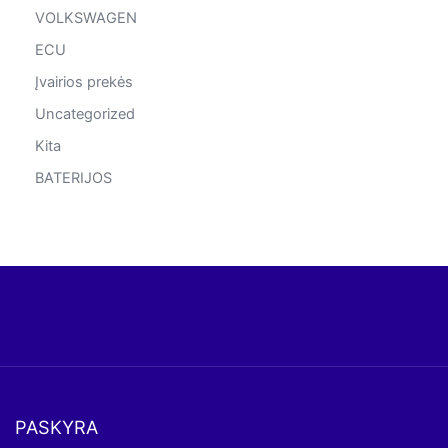
VOLKSWAGEN
ECU
Įvairios prekės
Uncategorized
Kita
BATERIJOS
PASKYRA