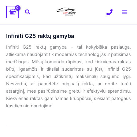
Pereiti
prie
Paieška
turinio
Infiniti G25 raktų gamyba
Infiniti G25 raktų gamyba – tai kokybiška paslauga,
atliekama naudojant tik modernias technologijas ir patikimas
medžiagas. Mūsų komanda rūpinasi, kad kiekvienas raktas
būtų ilgaamžis ir tiksliai suderintas su jūsų Infiniti G25
specifikacijomis, kad užtikrintų maksimalų saugumo lygį.
Nesvarbu, ar pametėte originalų raktą, ar norite turėti
atsarginį, mes pasirūpinsime greitu ir efektyviu sprendimu.
Kiekvienas raktas gaminamas kruopščiai, siekiant patogaus
kasdieninio naudojimo.