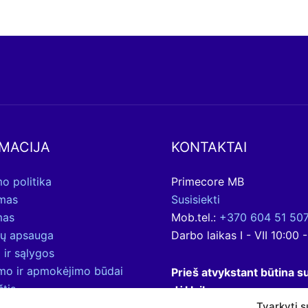
MACIJA
KONTAKTAI
o politika
Primecore MB
ymas
Susisiekti
mas
Mob.tel.:
+370 604 51 50
ų apsauga
Darbo laikas I - VII 10:00 
 ir sąlygos
ymo ir apmokėjimo būdai
Prieš atvykstant būtina su
štis
dėl laiko.
Tvarkyti s