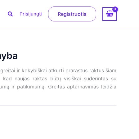
Paieška
Prisijungti
Registruotis
myba
reitai ir kokybiškai atkurti prarastus raktus šiam
 kad naujas raktas būtų visiškai suderintas su
mą ir patikimumą. Greitas aptarnavimas leidžia