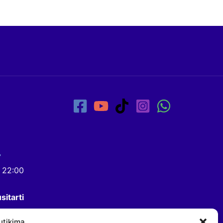
7
- 22:00
sitarti
utikimą