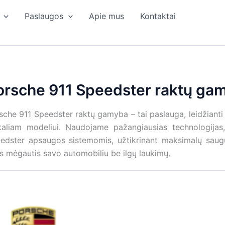
Paslaugos
Apie mus
Kontaktai
orsche 911 Speedster raktų ga
sche 911 Speedster raktų gamyba – tai paslauga, leidžianti g
kaliam modeliui. Naudojame pažangiausias technologijas,
edster apsaugos sistemomis, užtikrinant maksimalų saugu
s mėgautis savo automobiliu be ilgų laukimų.