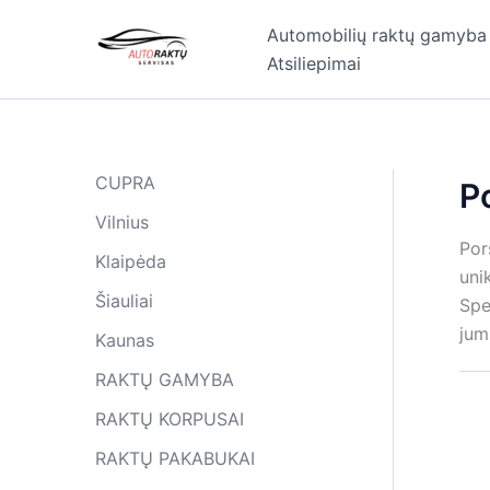
Pereiti
Automobilių raktų gamyba
prie
Atsiliepimai
turinio
CUPRA
P
Vilnius
Por
Klaipėda
uni
Šiauliai
Spe
jum
Kaunas
RAKTŲ GAMYBA
RAKTŲ KORPUSAI
RAKTŲ PAKABUKAI