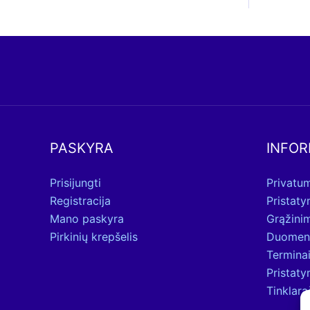
PASKYRA
INFOR
Prisijungti
Privatum
Registracija
Pristat
Mano paskyra
Grąžini
Pirkinių krepšelis
Duomen
Terminai
Pristat
Tinklara