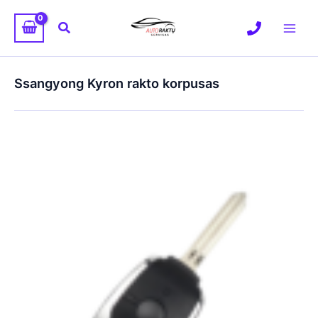
Pereiti
prie
Paieška
turinio
Ssangyong Kyron rakto korpusas