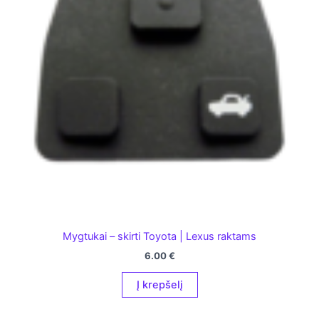
Mygtukai – skirti Toyota | Lexus raktams
6.00
€
Į krepšelį