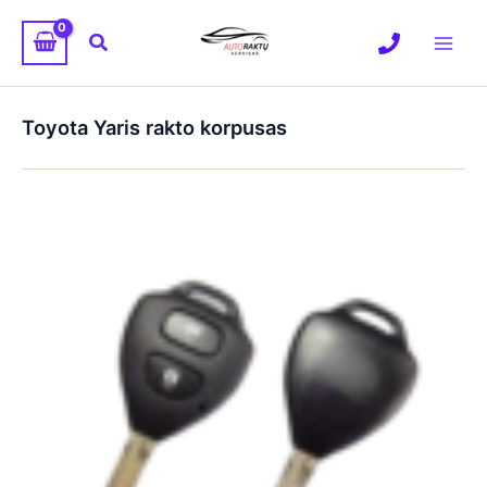
Pereiti
prie
Paieška
turinio
Toyota Yaris rakto korpusas