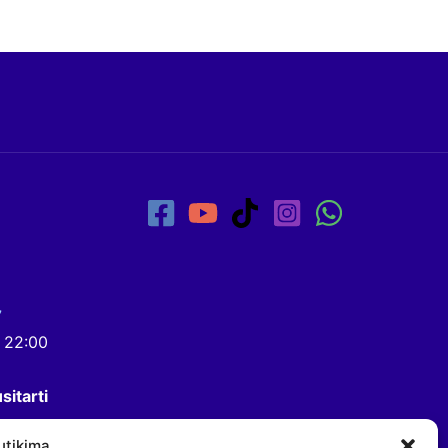
7
- 22:00
sitarti
utikimą