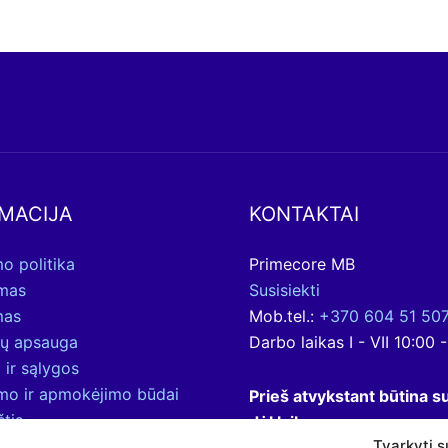
MACIJA
KONTAKTAI
o politika
Primecore MB
ymas
Susisiekti
mas
Mob.tel.:
+370 604 51 50
ų apsauga
Darbo laikas I - VII 10:00 
 ir sąlygos
ymo ir apmokėjimo būdai
Prieš atvykstant būtina su
štis
dėl laiko.
Tvarkyti s