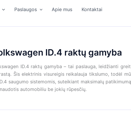
Paslaugos
Apie mus
Kontaktai
olkswagen ID.4 raktų gamyba
kswagen ID.4 raktų gamyba – tai paslauga, leidžianti greita
rastą. Šis elektrinis visureigis reikalauja tikslumo, todėl
ID.4 saugumo sistemomis, suteikiant maksimalų patikimumą.
 naudotis automobiliu be jokių rūpesčių.