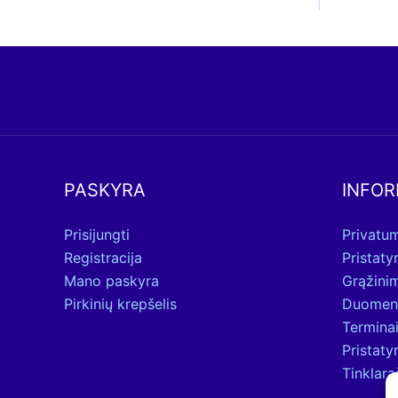
PASKYRA
INFOR
Prisijungti
Privatum
Registracija
Pristat
Mano paskyra
Grąžini
Pirkinių krepšelis
Duomen
Terminai
Pristat
Tinklara