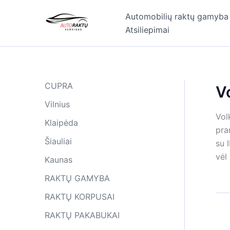
Pereiti
Automobilių raktų gamyba
prie
Atsiliepimai
turinio
CUPRA
V
Vilnius
Vol
Klaipėda
pra
Šiauliai
su 
vėl
Kaunas
RAKTŲ GAMYBA
RAKTŲ KORPUSAI
RAKTŲ PAKABUKAI