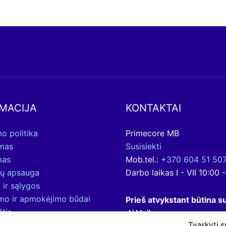
MACIJA
KONTAKTAI
o politika
Primecore MB
ymas
Susisiekti
mas
Mob.tel.:
+370 604 51 50
ų apsauga
Darbo laikas I - VII 10:00 
 ir sąlygos
ymo ir apmokėjimo būdai
Prieš atvykstant būtina su
štis
dėl laiko.
Tvarkyti s