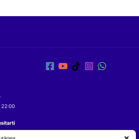
7
- 22:00
sitarti
utikimą