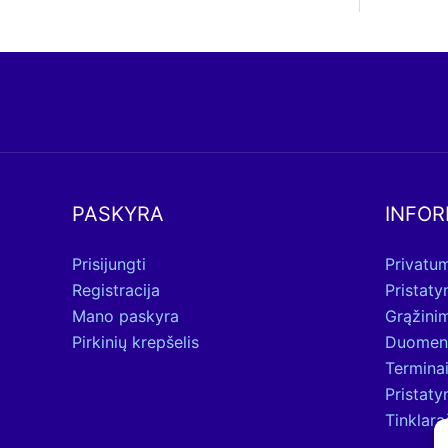
PASKYRA
INFOR
Prisijungti
Privatum
Registracija
Pristat
Mano paskyra
Grąžini
Pirkinių krepšelis
Duomen
Terminai
Pristat
Tinklara