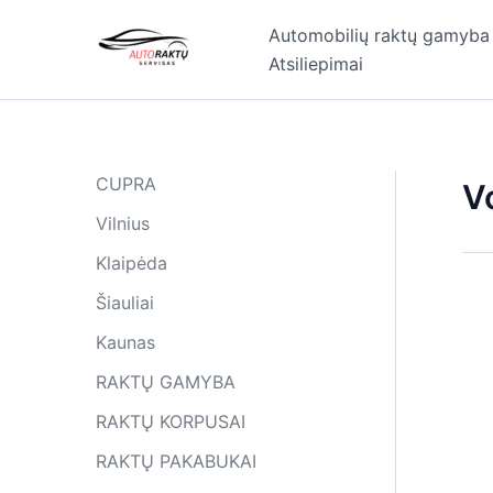
Pereiti
Automobilių raktų gamyba
prie
Atsiliepimai
turinio
CUPRA
V
Vilnius
Klaipėda
Šiauliai
Kaunas
RAKTŲ GAMYBA
RAKTŲ KORPUSAI
RAKTŲ PAKABUKAI