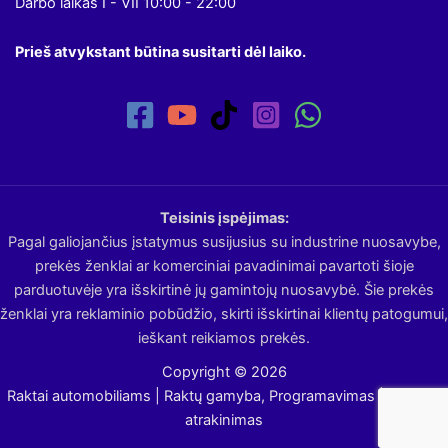
Darbo laikas I - VII 10:00 - 22:00
Prieš atvykstant būtina susitarti dėl laiko.
Teisinis įspėjimas:
Pagal galiojančius įstatymus susijusius su industrine nuosavybe,
prekės ženklai ar komerciniai pavadinimai pavartoti šioje
parduotuvėje yra išskirtinė jų gamintojų nuosavybė. Šie prekės
ženklai yra reklaminio pobūdžio, skirti išskirtinai klientų patogumui,
ieškant reikiamos prekės.
Copyright © 2026
Raktai automobiliams | Raktų gamyba, Programavimas | Avarinis
atrakinimas