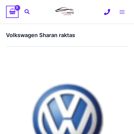
Pereiti
prie
Paieška
turinio
Volkswagen Sharan raktas