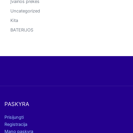
Įvairios prekės
Uncategorized
Kita
BATERIJOS
PASKYRA
Prisijungti
Registracija
Mano paskyra