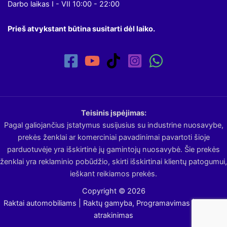
Darbo laikas I - VII 10:00 - 22:00
Prieš atvykstant būtina susitarti dėl laiko.
Teisinis įspėjimas:
Pagal galiojančius įstatymus susijusius su industrine nuosavybe,
prekės ženklai ar komerciniai pavadinimai pavartoti šioje
parduotuvėje yra išskirtinė jų gamintojų nuosavybė. Šie prekės
ženklai yra reklaminio pobūdžio, skirti išskirtinai klientų patogumui,
ieškant reikiamos prekės.
Copyright © 2026
Raktai automobiliams | Raktų gamyba, Programavimas | Avarinis
atrakinimas