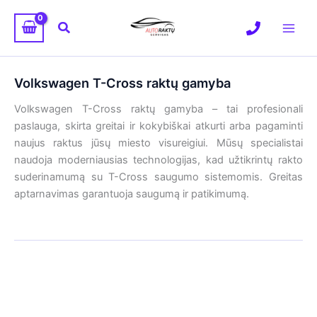
Pereiti
prie
Paieška
turinio
Volkswagen T-Cross raktų gamyba
Volkswagen T-Cross raktų gamyba – tai profesionali
paslauga, skirta greitai ir kokybiškai atkurti arba pagaminti
naujus raktus jūsų miesto visureigiui. Mūsų specialistai
naudoja moderniausias technologijas, kad užtikrintų rakto
suderinamumą su T-Cross saugumo sistemomis. Greitas
aptarnavimas garantuoja saugumą ir patikimumą.