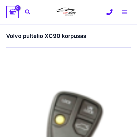
Pereiti
prie
Paieška
turinio
Volvo pultelio XC90 korpusas