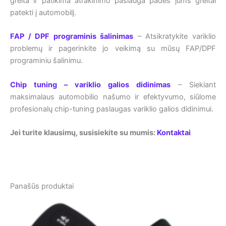
greita ir patikima atrakinimo paslauga padės jums greitai
patekti į automobilį.
FAP / DPF programinis šalinimas
– Atsikratykite variklio
problemų ir pagerinkite jo veikimą su mūsų FAP/DPF
programiniu šalinimu.
Chip tuning – variklio galios didinimas
– Siekiant
maksimalaus automobilio našumo ir efektyvumo, siūlome
profesionalų chip-tuning paslaugas variklio galios didinimui.
Jei turite klausimų, susisiekite su mumis:
Kontaktai
Panašūs produktai