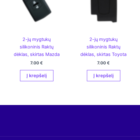
2-jų mygtukų
2-jų mygtukų
silikoninis Raktų
silikoninis Raktų
dėklas, skirtas Mazda
dėklas, skirtas Toyota
7.00
€
7.00
€
Į krepšelį
Į krepšelį