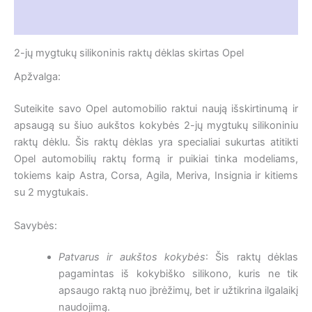
Atsiliepimai (0)
2-jų mygtukų silikoninis raktų dėklas skirtas Opel
Apžvalga:
Suteikite savo Opel automobilio raktui naują išskirtinumą ir
apsaugą su šiuo aukštos kokybės 2-jų mygtukų silikoniniu
raktų dėklu. Šis raktų dėklas yra specialiai sukurtas atitikti
Opel automobilių raktų formą ir puikiai tinka modeliams,
tokiems kaip Astra, Corsa, Agila, Meriva, Insignia ir kitiems
su 2 mygtukais.
Savybės:
Patvarus ir aukštos kokybės
: Šis raktų dėklas
pagamintas iš kokybiško silikono, kuris ne tik
apsaugo raktą nuo įbrėžimų, bet ir užtikrina ilgalaikį
naudojimą.