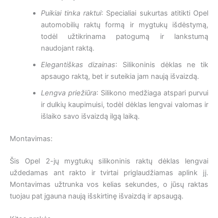
Puikiai tinka raktui
: Specialiai sukurtas atitikti Opel
automobilių raktų formą ir mygtukų išdėstymą,
todėl užtikrinama patogumą ir lankstumą
naudojant raktą.
Elegantiškas dizainas
: Silikoninis dėklas ne tik
apsaugo raktą, bet ir suteikia jam naują išvaizdą.
Lengva priežiūra
: Silikono medžiaga atspari purvui
ir dulkių kaupimuisi, todėl dėklas lengvai valomas ir
išlaiko savo išvaizdą ilgą laiką.
Montavimas:
Šis Opel 2-jų mygtukų silikoninis raktų dėklas lengvai
uždedamas ant rakto ir tvirtai priglaudžiamas aplink jį.
Montavimas užtrunka vos kelias sekundes, o jūsų raktas
tuojau pat įgauna naują išskirtinę išvaizdą ir apsaugą.