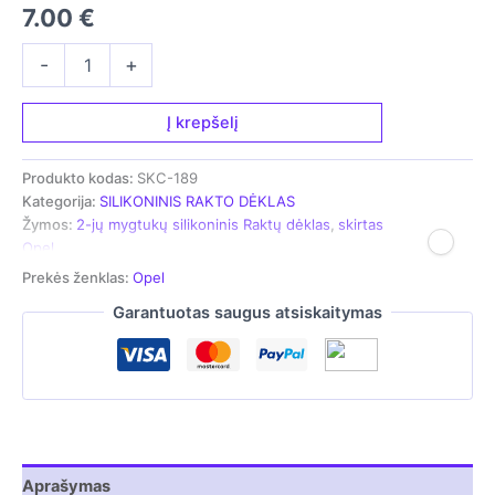
7.00
€
produkto
-
+
kiekis:
2-
jų
Į krepšelį
mygtukų
silikoninis
Produkto kodas:
SKC-189
Raktų
Kategorija:
SILIKONINIS RAKTO DĖKLAS
dėklas,
Žymos:
2-jų mygtukų silikoninis Raktų dėklas
,
skirtas
skirtas
Opel
Opel
Prekės ženklas:
Opel
Garantuotas saugus atsiskaitymas
Aprašymas