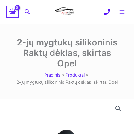
Pereiti
prie
Paieška
turinio
2-jų mygtukų silikoninis
Raktų dėklas, skirtas
Opel
Pradinis
Produktai
2-jų mygtukų silikoninis Raktų dėklas, skirtas Opel