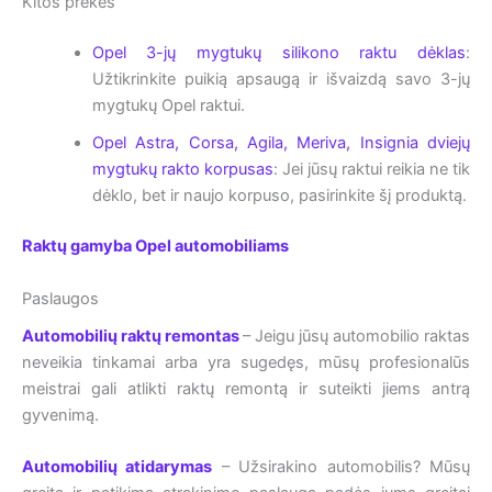
Kitos prekės
Opel 3-jų mygtukų silikono raktu dėklas
:
Užtikrinkite puikią apsaugą ir išvaizdą savo 3-jų
mygtukų Opel raktui.
Opel Astra, Corsa, Agila, Meriva, Insignia dviejų
mygtukų rakto korpusas
: Jei jūsų raktui reikia ne tik
dėklo, bet ir naujo korpuso, pasirinkite šį produktą.
Raktų gamyba Opel automobiliams
Paslaugos
Automobilių raktų remontas
– Jeigu jūsų automobilio raktas
neveikia tinkamai arba yra sugedęs, mūsų profesionalūs
meistrai gali atlikti raktų remontą ir suteikti jiems antrą
gyvenimą.
Automobilių atidarymas
– Užsirakino automobilis? Mūsų