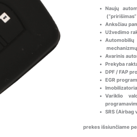
Naujų autom
(“pririšimas“
Anksčiau pam
Užvedimo rak
Automobil
mechanizmų 
Avarinis auto
Prekyba rakta
DPF / FAP pr
EGR programi
Imobilizator
Variklio v
programavi
SRS (Airbag 
prekes išsiunčiame pe