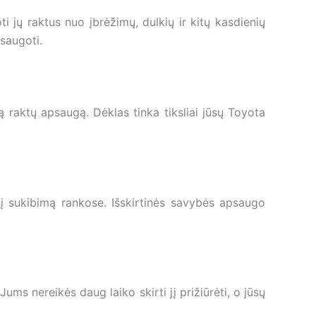
i jų raktus nuo įbrėžimų, dulkių ir kitų kasdienių
psaugoti.
ą raktų apsaugą. Dėklas tinka tiksliai jūsų Toyota
į sukibimą rankose. Išskirtinės savybės apsaugo
ums nereikės daug laiko skirti jį prižiūrėti, o jūsų