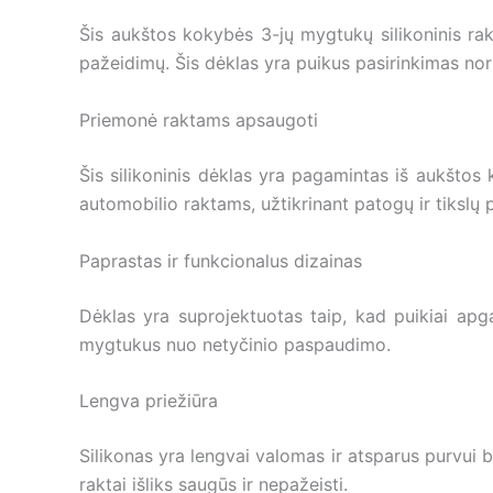
Šis aukštos kokybės 3-jų mygtukų silikoninis rakt
pažeidimų. Šis dėklas yra puikus pasirinkimas nori
Priemonė raktams apsaugoti
Šis silikoninis dėklas yra pagamintas iš aukštos 
automobilio raktams, užtikrinant patogų ir tikslų 
Paprastas ir funkcionalus dizainas
Dėklas yra suprojektuotas taip, kad puikiai apg
mygtukus nuo netyčinio paspaudimo.
Lengva priežiūra
Silikonas yra lengvai valomas ir atsparus purvui be
raktai išliks saugūs ir nepažeisti.