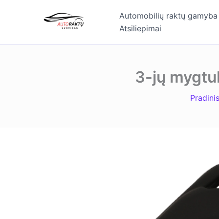
Pereiti
Automobilių raktų gamyba
prie
Atsiliepimai
turinio
3-jų mygtuk
Pradini