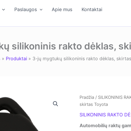
Paslaugos
Apie mus
Kontaktai
ų silikoninis rakto dėklas, sk
s
Produktai
3-jų mygtukų silikoninis rakto dėklas, skirta
Pradžia
/
SILIKONINIS R
skirtas Toyota
SILIKONINIS RAKTO D
Automobilių raktų gam