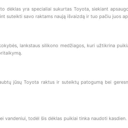
o dėklas yra specialiai sukurtas Toyota, siekiant apsaugot
nt suteikti savo raktams naują išvaizdą ir tuo pačiu juos a
kokybės, lankstaus silikono medžiagos, kuri užtikrina puiki
pritaikymą.
aubtų jūsų Toyota raktus ir suteiktų patogumą bei geresn
i vandeniui, todėl šis dėklas puikiai tinka naudoti kasdien. J