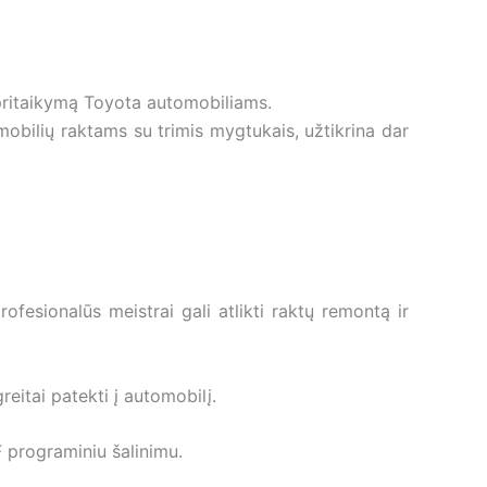
 pritaikymą Toyota automobiliams.
mobilių raktams su trimis mygtukais, užtikrina dar
fesionalūs meistrai gali atlikti raktų remontą ir
eitai patekti į automobilį.
 programiniu šalinimu.