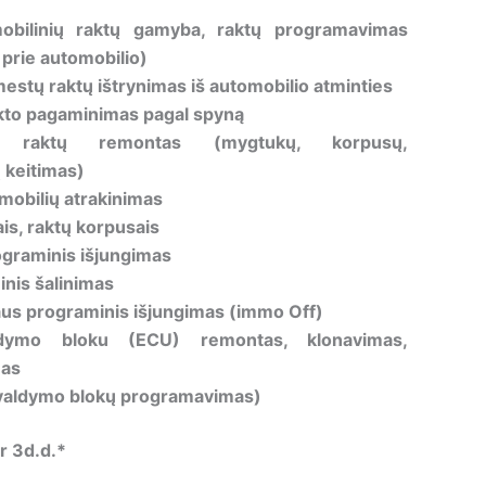
obilinių raktų gamyba, raktų programavimas
 prie automobilio)
estų raktų ištrynimas iš automobilio atminties
to pagaminimas pagal spyną
ių raktų remontas (mygtukų, korpusų,
keitimas)
mobilių atrakinimas
is, raktų korpusais
ograminis išjungimas
nis šalinimas
iaus programinis išjungimas (immo Off)
aldymo bloku (ECU) remontas, klonavimas,
mas
valdymo blokų programavimas)
r 3d.d.*