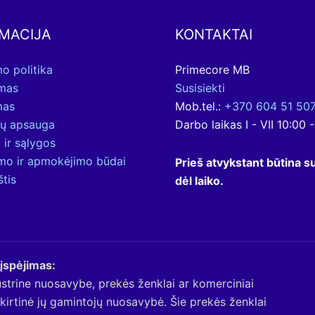
MACIJA
KONTAKTAI
o politika
Primecore MB
ymas
Susisiekti
mas
Mob.tel.:
+370 604 51 50
ų apsauga
Darbo laikas I - VII 10:00 
 ir sąlygos
ymo ir apmokėjimo būdai
Prieš atvykstant būtina su
štis
dėl laiko.
 įspėjimas:
ustrine nuosavybe, prekės ženklai ar komerciniai
kirtinė jų gamintojų nuosavybė. Šie prekės ženklai