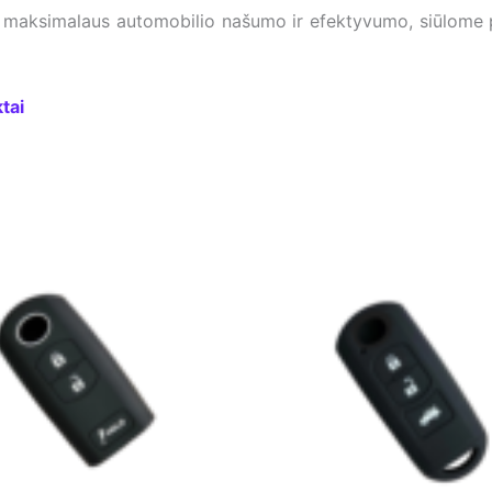
 maksimalaus automobilio našumo ir efektyvumo, siūlome pr
tai