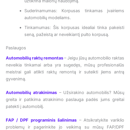
užtikrina malonų naudojimą.
Suderinamumas: Korpusas tinkamas įvairiems
automobilių modeliams.
Tinkamumas: Šis korpusas idealiai tinka pakeisti
seną, pažeistą ar neveikiantį pulto korpusą.
Paslaugos
Automobilių raktų remontas
– Jeigu jūsų automobilio raktas
neveikia tinkamai arba yra sugedęs, mūsų profesionalūs
meistrai gali atlikti raktų remontą ir suteikti jiems antrą
gyvenimą.
Automobilių atrakinimas
– Užsirakino automobilis? Mūsų
greita ir patikima atrakinimo paslauga padės jums greitai
patekti į automobilį.
FAP / DPF programinis šalinimas
– Atsikratykite variklio
problemų ir pagerinkite jo veikimą su mūsų FAP/DPF