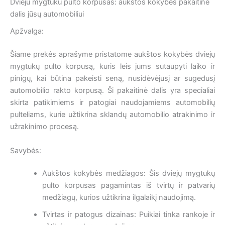
Dvieju mygtuku pulto korpusas: aukštos kokybės pakaitinė
dalis jūsų automobiliui
Apžvalga:
Šiame prekės aprašyme pristatome aukštos kokybės dviejų
mygtukų pulto korpusą, kuris leis jums sutaupyti laiko ir
pinigų, kai būtina pakeisti seną, nusidėvėjusį ar sugedusį
automobilio rakto korpusą. Ši pakaitinė dalis yra specialiai
skirta patikimiems ir patogiai naudojamiems automobilių
pulteliams, kurie užtikrina sklandų automobilio atrakinimo ir
užrakinimo procesą.
Savybės:
Aukštos kokybės medžiagos: Šis dviejų mygtukų
pulto korpusas pagamintas iš tvirtų ir patvarių
medžiagų, kurios užtikrina ilgalaikį naudojimą.
Tvirtas ir patogus dizainas: Puikiai tinka rankoje ir