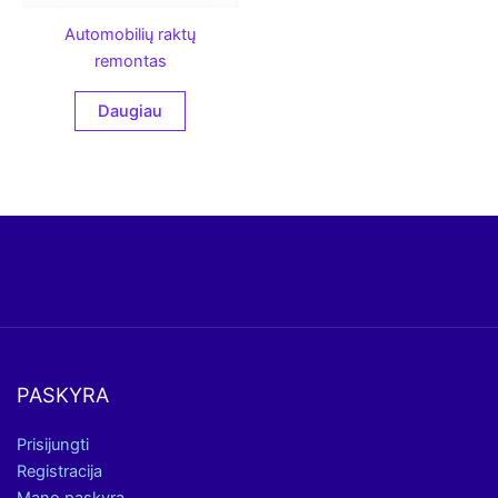
Automobilių raktų
remontas
Daugiau
PASKYRA
Prisijungti
Registracija
Mano paskyra