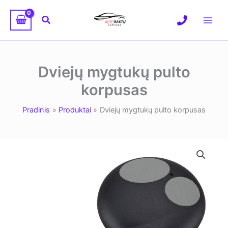
Pereiti
prie
Paieška
turinio
Dviejų mygtukų pulto
korpusas
Pradinis
Produktai
Dviejų mygtukų pulto korpusas