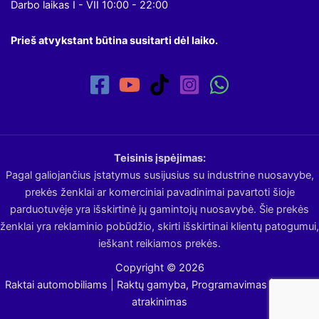
Darbo laikas I - VII 10:00 - 22:00
Prieš atvykstant būtina susitarti dėl laiko.
Teisinis įspėjimas:
Pagal galiojančius įstatymus susijusius su industrine nuosavybe,
prekės ženklai ar komerciniai pavadinimai pavartoti šioje
parduotuvėje yra išskirtinė jų gamintojų nuosavybė. Šie prekės
ženklai yra reklaminio pobūdžio, skirti išskirtinai klientų patogumui,
ieškant reikiamos prekės.
Copyright © 2026
Raktai automobiliams | Raktų gamyba, Programavimas | Avarinis
atrakinimas