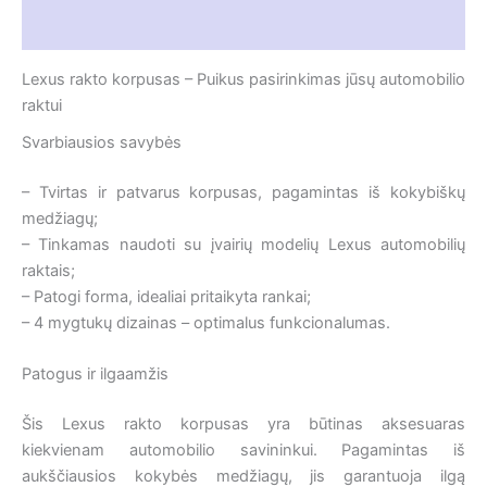
Atsiliepimai (0)
Lexus rakto korpusas – Puikus pasirinkimas jūsų automobilio
raktui
Svarbiausios savybės
– Tvirtas ir patvarus korpusas, pagamintas iš kokybiškų
medžiagų;
– Tinkamas naudoti su įvairių modelių Lexus automobilių
raktais;
– Patogi forma, idealiai pritaikyta rankai;
– 4 mygtukų dizainas – optimalus funkcionalumas.
Patogus ir ilgaamžis
Šis Lexus rakto korpusas yra būtinas aksesuaras
kiekvienam automobilio savininkui. Pagamintas iš
aukščiausios kokybės medžiagų, jis garantuoja ilgą