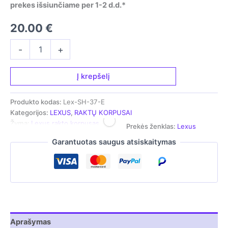
prekes išsiunčiame per 1-2 d.d.*
20.00
€
produkto
-
+
kiekis:
Rakto
korpusas
Į krepšelį
-
skirtas
Produkto kodas:
Lex-SH-37-E
Lexus
Kategorijos:
LEXUS
,
RAKTŲ KORPUSAI
automobiliams
Žyma:
Lexus rakto korpusas
Prekės ženklas:
Lexus
Garantuotas saugus atsiskaitymas
Aprašymas