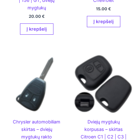
| 156 | GT, dviejų
Chevrolet
mygtukų
15.00
€
20.00
€
Į krepšelį
Į krepšelį
Chrysler automobiliam
Dviejų mygtukų
skirtas – dviejų
korpusas – skirtas
mygtukų rakto
Citroen C1 | C2 | C3 |