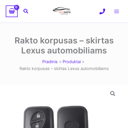
Pereiti
prie
Paieška
turinio
Rakto korpusas – skirtas
Lexus automobiliams
Pradinis
Produktai
Rakto korpusas – skirtas Lexus automobiliams