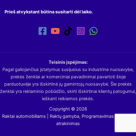
Prieš atvykstant būtina susitarti dėl laiko.
Teisinis įspėjimas:
Pagal galiojančius įstatymus susijusius su industrine nuosavybe,
prekės ženklai ar komerciniai pavadinimai pavartoti šioje
parduotuvėje yra išskirtinė jų gamintojų nuosavybė. Šie prekės
ženklai yra reklaminio pobūdžio, skirti išskirtinai klientų patogumui,
ieškant reikiamos prekės.
Copyright © 2026
Raktai automobiliams | Raktų gamyba, Programavimas | Avarinis
atrakinimas