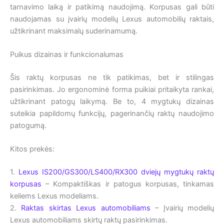
tarnavimo laiką ir patikimą naudojimą. Korpusas gali būti
naudojamas su įvairių modelių Lexus automobilių raktais,
užtikrinant maksimalų suderinamumą.
Puikus dizainas ir funkcionalumas
Šis raktų korpusas ne tik patikimas, bet ir stilingas
pasirinkimas. Jo ergonominė forma puikiai pritaikyta rankai,
užtikrinant patogų laikymą. Be to, 4 mygtukų dizainas
suteikia papildomų funkcijų, pagerinančių raktų naudojimo
patogumą.
Kitos prekės:
1.
Lexus IS200/GS300/LS400/RX300 dviejų mygtukų raktų
korpusas
– Kompaktiškas ir patogus korpusas, tinkamas
keliems Lexus modeliams.
2.
Raktas skirtas Lexus automobiliams
– Įvairių modelių
Lexus automobiliams skirtų raktų pasirinkimas.