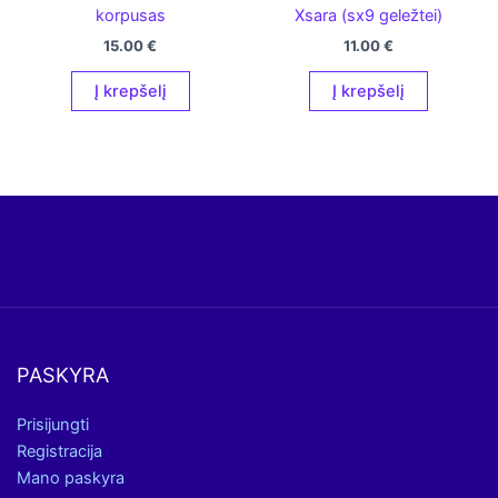
korpusas
Xsara (sx9 geležtei)
15.00
€
11.00
€
Į krepšelį
Į krepšelį
PASKYRA
Prisijungti
Registracija
Mano paskyra