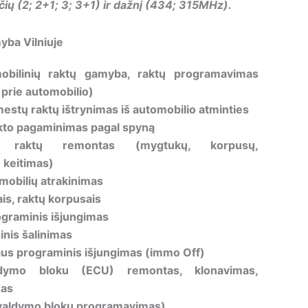
ių (2; 2+1; 3; 3+1) ir dažnį (434; 315MHz).
yba Vilniuje
obilinių raktų gamyba, raktų programavimas
 prie automobilio)
estų raktų ištrynimas iš automobilio atminties
to pagaminimas pagal spyną
ių raktų remontas (mygtukų, korpusų,
keitimas)
mobilių atrakinimas
is, raktų korpusais
ograminis išjungimas
nis šalinimas
iaus programinis išjungimas (immo Off)
aldymo bloku (ECU) remontas, klonavimas,
mas
valdymo blokų programavimas)