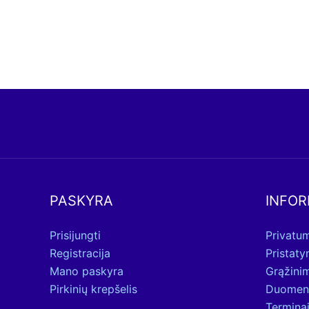
PASKYRA
INFOR
Prisijungti
Privatum
Registracija
Pristat
Mano paskyra
Grąžini
Pirkinių krepšelis
Duomen
Terminai