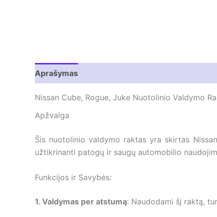
Aprašymas
Atsiliepimai (0)
Nissan Cube, Rogue, Juke Nuotolinio Valdymo Ra
Apžvalga
Šis nuotolinio valdymo raktas yra skirtas Nissa
užtikrinanti patogų ir saugų automobilio naudojimą.
Funkcijos ir Savybės:
1. Valdymas per atstumą
: Naudodami šį raktą, tu