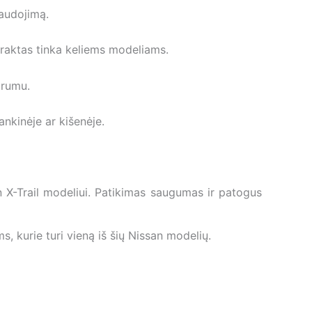
naudojimą.
 raktas tinka keliems modeliams.
arumu.
ankinėje ar kišenėje.
n X-Trail modeliui. Patikimas saugumas ir patogus
, kurie turi vieną iš šių Nissan modelių.