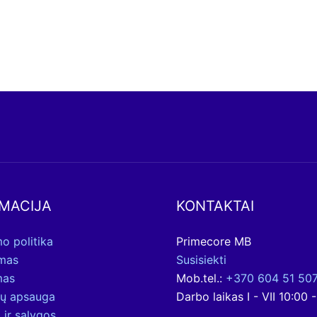
MACIJA
KONTAKTAI
o politika
Primecore MB
ymas
Susisiekti
mas
Mob.tel.:
+370 604 51 50
ų apsauga
Darbo laikas I - VII 10:00 
 ir sąlygos