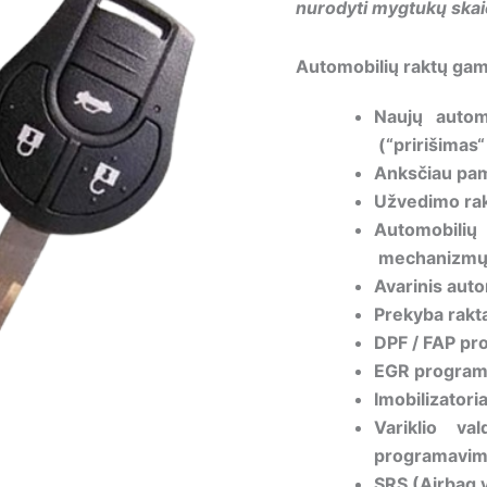
nurodyti mygtukų skaič
Automobilių raktų gam
Naujų autom
(“pririšimas“
Anksčiau pam
Užvedimo rak
Automobil
mechanizmų 
Avarinis auto
Prekyba rakta
DPF / FAP pr
EGR programi
Imobilizator
Variklio v
programavi
SRS (Airbag 