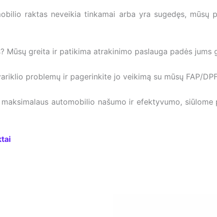
obilio raktas neveikia tinkamai arba yra sugedęs, mūsų pro
? Mūsų greita ir patikima atrakinimo paslauga padės jums gr
variklio problemų ir pagerinkite jo veikimą su mūsų FAP/DPF
 maksimalaus automobilio našumo ir efektyvumo, siūlome pr
tai