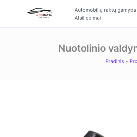
Pereiti
Automobilių raktų gamyba
prie
Atsiliepimai
turinio
Nuotolinio valdy
Pradinis
Pr