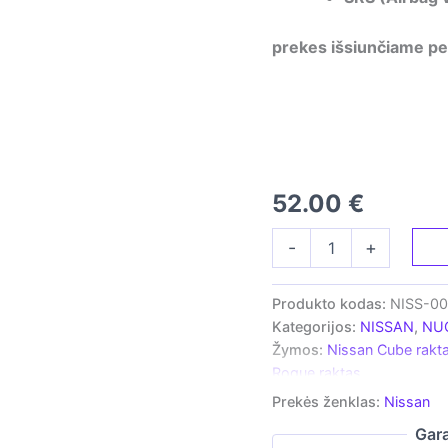
prekes išsiunčiame pe
52.00
€
produkto
-
+
kiekis:
Nuotolinio
valdymo
Produkto kodas:
NISS-0
raktas
Kategorijos:
NISSAN
,
NU
-
Žymos:
Nissan Cube rakt
skirtas
Rogue raktas
Nissan
Cube
Prekės ženklas:
Nissan
|
Gara
Rogue