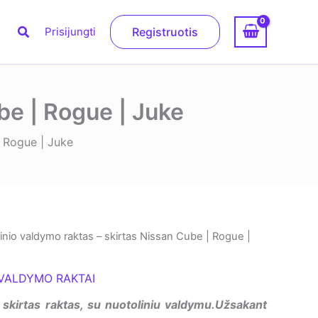
Paieška
Prisijungti
Registruotis
be | Rogue | Juke
| Rogue | Juke
inio valdymo raktas – skirtas Nissan Cube | Rogue |
VALDYMO RAKTAI
skirtas raktas, su nuotoliniu valdymu.Užsakant