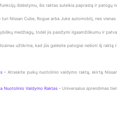
funkcijų išdėstymu, šis raktas suteikia paprastą ir patogų 
e turi Nissan Cube, Rogue arba Juke automobilį, nes vienas
kybiškų medžiagų, todėl jis pasižymi ilgaamžiškumu ir patv
zainas užtikrina, kad jūs galėsite patogiai nešioti šį raktą r
as
– Atraskite puikų nuotolinio valdymo raktą, skirtą Nissa
ma Nuotolinio Valdymo Raktas
– Universalus sprendimas tiems