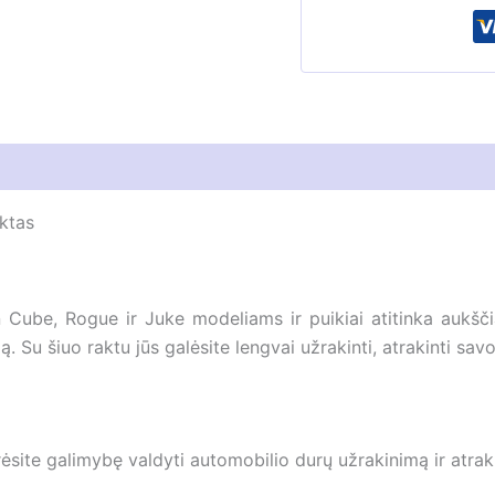
|
Juke
ktas
n Cube, Rogue ir Juke modeliams ir puikiai atitinka aukšči
 Su šiuo raktu jūs galėsite lengvai užrakinti, atrakinti savo
rėsite galimybę valdyti automobilio durų užrakinimą ir atrak