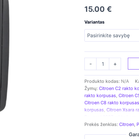
15.00
€
Variantas
produkto
-
+
kiekis:
Rakto
korpusas
Produkto kodas:
N/A
K
-
Žymų:
Citroen C2 rakto k
skirtas
rakto korpusas
,
Citroen C
Peugeot
Citroen C8 rakto korpusa
/
korpusas
,
Citroen Xsara r
Citroen,
trijių
Peugeot 1007 rakto korp
mygtukų,
rakto korpusas
,
Peugeot 
Prekės ženklas:
Citroen
,
P
Šviesos
korpusas
,
Peugeot 406 ra
Gara