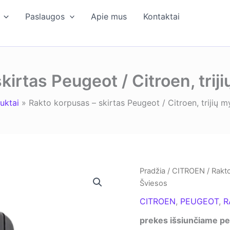
Paslaugos
Apie mus
Kontaktai
kirtas Peugeot / Citroen, trij
uktai
Rakto korpusas – skirtas Peugeot / Citroen, trijių 
Pradžia
/
CITROEN
/ Rakto
Šviesos
CITROEN
,
PEUGEOT
,
R
prekes išsiunčiame per