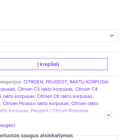
Į krepšelį
ategorijos:
CITROEN
,
PEUGEOT
,
RAKTŲ KORPUSAI
orpusas
,
Citroen C3 rakto korpusas
,
Citroen C4
5 rakto korpusas
,
Citroen C6 rakto korpusas
,
s
,
Citroen Picasso rakto korpusas
,
Citroen rakto
akto korpusas
,
Peugeot / Citroen Korpusas
,
usas
,
Peugeot 106 rakto korpusas
,
Peugeot 205
207 rakto korpusas
,
Peugeot 307 rakto
eugeot
kto korpusas
,
Peugeot 607 rakto korpusas
ntuotas saugus atsiskaitymas