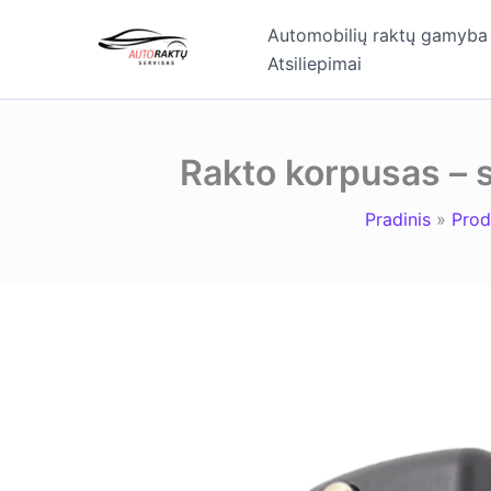
Pereiti
Automobilių raktų gamyba
prie
Atsiliepimai
turinio
Rakto korpusas – s
Pradinis
Prod