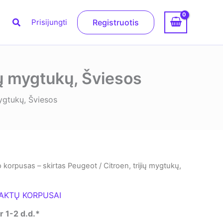
Paieška
Prisijungti
Registruotis
ių mygtukų, Šviesos
mygtukų, Šviesos
 korpusas – skirtas Peugeot / Citroen, trijių mygtukų,
AKTŲ KORPUSAI
 1-2 d.d.*