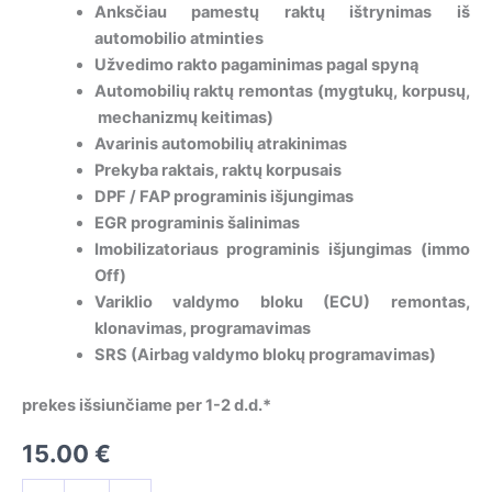
Anksčiau pamestų raktų ištrynimas iš
automobilio atminties
Užvedimo rakto pagaminimas pagal spyną
Automobilių raktų remontas (mygtukų, korpusų,
mechanizmų keitimas)
Avarinis automobilių atrakinimas
Prekyba raktais, raktų korpusais
DPF / FAP programinis išjungimas
EGR programinis šalinimas
Imobilizatoriaus programinis išjungimas (immo
Off)
Variklio valdymo bloku (ECU) remontas,
klonavimas, programavimas
SRS (Airbag valdymo blokų programavimas)
prekes išsiunčiame per 1-2 d.d.*
15.00
€
produkto