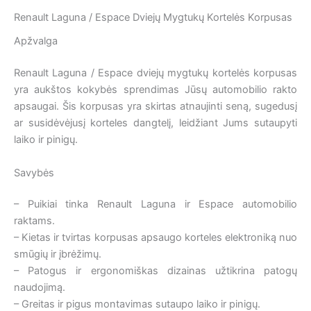
Renault Laguna / Espace Dviejų Mygtukų Kortelės Korpusas
Apžvalga
Renault Laguna / Espace dviejų mygtukų kortelės korpusas
yra aukštos kokybės sprendimas Jūsų automobilio rakto
apsaugai. Šis korpusas yra skirtas atnaujinti seną, sugedusį
ar susidėvėjusį korteles dangtelį, leidžiant Jums sutaupyti
laiko ir pinigų.
Savybės
– Puikiai tinka Renault Laguna ir Espace automobilio
raktams.
– Kietas ir tvirtas korpusas apsaugo korteles elektroniką nuo
smūgių ir įbrėžimų.
– Patogus ir ergonomiškas dizainas užtikrina patogų
naudojimą.
– Greitas ir pigus montavimas sutaupo laiko ir pinigų.