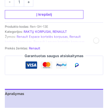
-
+
kiekis:
Kortelės
korpusas
Į krepšelį
-
skirtas
Produkto kodas:
Ren-SH-13E
Renault,
Kategorijos:
RAKTŲ KORPUSAI
,
RENAULT
dviejų
Žymos:
Renault Espace kortelės korpusas
,
Renault
mygtukų
korteles korpusas
,
Renault Laguna kortelės korpusas
Prekės ženklas:
Renault
Garantuotas saugus atsiskaitymas
Aprašymas
Atsiliepimai (0)