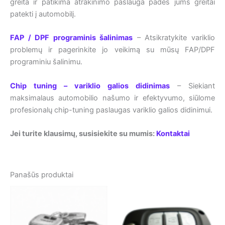
greita ir patikima atrakinimo paslauga padės jums greitai
patekti į automobilį.
FAP / DPF programinis šalinimas
– Atsikratykite variklio
problemų ir pagerinkite jo veikimą su mūsų FAP/DPF
programiniu šalinimu.
Chip tuning – variklio galios didinimas
– Siekiant
maksimalaus automobilio našumo ir efektyvumo, siūlome
profesionalų chip-tuning paslaugas variklio galios didinimui.
Jei turite klausimų, susisiekite su mumis:
Kontaktai
Panašūs produktai