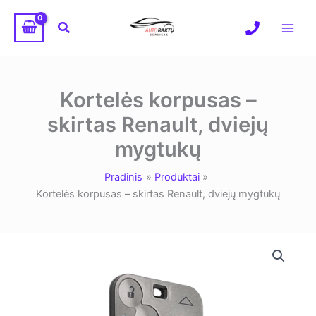
Pereiti
prie
Paieška
turinio
Kortelės korpusas –
skirtas Renault, dviejų
mygtukų
Pradinis
Produktai
Kortelės korpusas – skirtas Renault, dviejų mygtukų