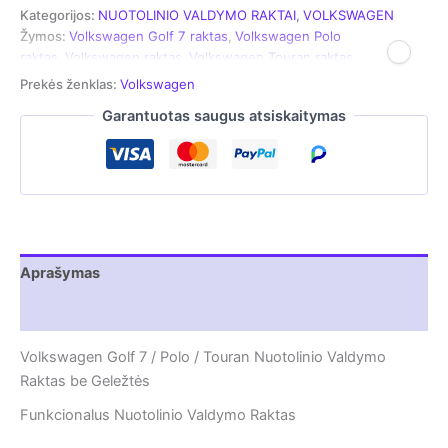
skirtas
Kategorijos:
NUOTOLINIO VALDYMO RAKTAI
,
VOLKSWAGEN
Volkswagen
Žymos:
Volkswagen Golf 7 raktas
,
Volkswagen Polo
Golf
raktas
,
Volkswagen raktas
,
Volkswagen Touran raktas
7
|
Prekės ženklas:
Volkswagen
Polo
Garantuotas saugus atsiskaitymas
|
Touran
(be
geležtės)
Aprašymas
Atsiliepimai (0)
Volkswagen Golf 7 / Polo / Touran Nuotolinio Valdymo
Raktas be Geležtės
Funkcionalus Nuotolinio Valdymo Raktas