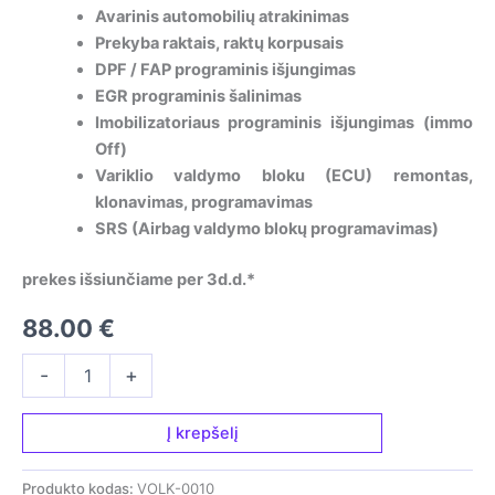
Avarinis automobilių atrakinimas
Prekyba raktais, raktų korpusais
DPF / FAP programinis išjungimas
EGR programinis šalinimas
Imobilizatoriaus programinis išjungimas (immo
Off)
Variklio valdymo bloku (ECU) remontas,
klonavimas, programavimas
SRS (Airbag valdymo blokų programavimas)
prekes išsiunčiame per 3d.d.*
88.00
€
produkto
-
+
kiekis:
Nuotolinio
valdymo
Į krepšelį
raktas
-
Produkto kodas:
VOLK-0010