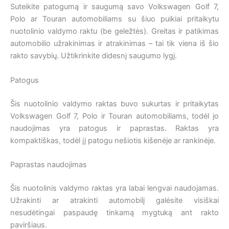
Suteikite patogumą ir saugumą savo Volkswagen Golf 7,
Polo ar Touran automobiliams su šiuo puikiai pritaikytu
nuotolinio valdymo raktu (be geležtės). Greitas ir patikimas
automobilio užrakinimas ir atrakinimas – tai tik viena iš šio
rakto savybių. Užtikrinkite didesnį saugumo lygį.
Patogus
Šis nuotolinio valdymo raktas buvo sukurtas ir pritaikytas
Volkswagen Golf 7, Polo ir Touran automobiliams, todėl jo
naudojimas yra patogus ir paprastas. Raktas yra
kompaktiškas, todėl jį patogu nešiotis kišenėje ar rankinėje.
Paprastas naudojimas
Šis nuotolinis valdymo raktas yra labai lengvai naudojamas.
Užrakinti ar atrakinti automobilį galėsite visiškai
nesudėtingai paspaudę tinkamą mygtuką ant rakto
paviršiaus.