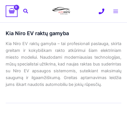
Pereiti
prie
Paieška
turinio
Kia Niro EV raktų gamyba
Kia Niro EV raktų gamyba – tai profesionali paslauga, skirta
greitam ir kokybiškam rakto atkūrimui šiam elektriniam
miesto modeliui. Naudodami moderniausias technologijas,
mūsų specialistai užtikrina, kad naujas raktas bus suderintas
su Niro EV apsaugos sistemomis, suteikiant maksimalų
saugumą ir ilgaamžiškumą. Greitas aptarnavimas leidžia
jums iškart naudotis automobiliu be jokių rūpesčių.