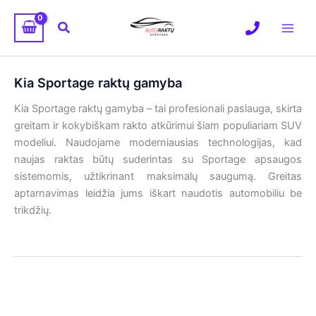
Pereiti
prie
Paieška
turinio
Kia Sportage raktų gamyba
Kia Sportage raktų gamyba – tai profesionali paslauga, skirta
greitam ir kokybiškam rakto atkūrimui šiam populiariam SUV
modeliui. Naudojame moderniausias technologijas, kad
naujas raktas būtų suderintas su Sportage apsaugos
sistemomis, užtikrinant maksimalų saugumą. Greitas
aptarnavimas leidžia jums iškart naudotis automobiliu be
trikdžių.