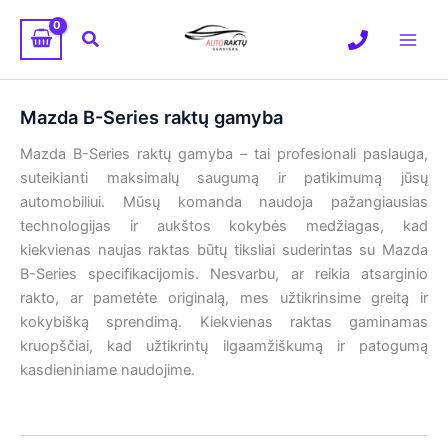
Pereiti
prie
Paieška
turinio
Mazda B-Series raktų gamyba
Mazda B-Series raktų gamyba – tai profesionali paslauga,
suteikianti maksimalų saugumą ir patikimumą jūsų
automobiliui. Mūsų komanda naudoja pažangiausias
technologijas ir aukštos kokybės medžiagas, kad
kiekvienas naujas raktas būtų tiksliai suderintas su Mazda
B-Series specifikacijomis. Nesvarbu, ar reikia atsarginio
rakto, ar pametėte originalą, mes užtikrinsime greitą ir
kokybišką sprendimą. Kiekvienas raktas gaminamas
kruopščiai, kad užtikrintų ilgaamžiškumą ir patogumą
kasdieniniame naudojime.