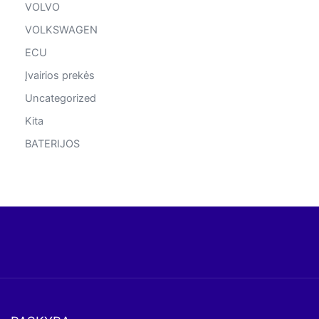
VOLVO
VOLKSWAGEN
ECU
Įvairios prekės
Uncategorized
Kita
BATERIJOS