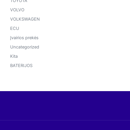
TOYOTA
VOLVO
VOLKSWAGEN
ECU
Įvairios prekės
Uncategorized
Kita
BATERIJOS