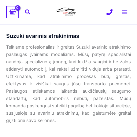
Pereiti
prie
Paieška
turinio
Suzuki avarinis atrakinimas
Teikiame profesionalias ir greitas Suzuki avarinio atrakinimo
paslaugas įvairiems modeliams. Mūsų patyrę specialistai
naudoja specializuotą įrangą, kuri leidžia saugiai ir be žalos
atidaryti automobilį, kai raktai užmiršti viduje arba prarasti.
Užtikriname, kad atrakinimo procesas būtų greitas,
efektyvus ir visiškai saugus jūsų transporto priemonei.
Paslaugos atliekamos laikantis aukščiausių saugumo
standartų, kad automobilis nebūtų pažeistas. Mūsų
komanda pasirengusi suteikti pagalbą bet kokioje situacijoje,
susijusioje su avariniu atrakinimu, kad galėtumėte greitai
grįžti prie savo kelionės.