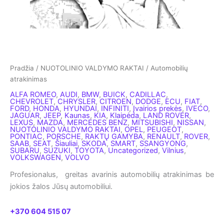
Pradžia
/
NUOTOLINIO VALDYMO RAKTAI
/ Automobilių
atrakinimas
ALFA ROMEO
,
AUDI
,
BMW
,
BUICK
,
CADILLAC
,
CHEVROLET
,
CHRYSLER
,
CITROEN
,
DODGE
,
ECU
,
FIAT
,
FORD
,
HONDA
,
HYUNDAI
,
INFINITI
,
Įvairios prekės
,
IVECO
,
JAGUAR
,
JEEP
,
Kaunas
,
KIA
,
Klaipėda
,
LAND ROVER
,
LEXUS
,
MAZDA
,
MERCEDES BENZ
,
MITSUBISHI
,
NISSAN
,
NUOTOLINIO VALDYMO RAKTAI
,
OPEL
,
PEUGEOT
,
PONTIAC
,
PORSCHE
,
RAKTŲ GAMYBA
,
RENAULT
,
ROVER
,
SAAB
,
SEAT
,
Šiauliai
,
SKODA
,
SMART
,
SSANGYONG
,
SUBARU
,
SUZUKI
,
TOYOTA
,
Uncategorized
,
Vilnius
,
VOLKSWAGEN
,
VOLVO
Profesionalus, greitas avarinis automobilių atrakinimas be
jokios žalos Jūsų automobiliui.
+370 604 515 07