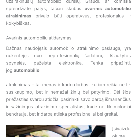
užsirakinusių automobilio dūrelių. Graudu ar komiška
sprendžiate patys, tačiau skubus
avarinis automobilio
atrakinimas
privalo būti operatyvus, profesionalus ir
kokybiškas.
Avarinis automobilių atidarymas
Dažnas naudojęsis automobilio atrakinimo paslauga, yra
nukentėjęs nuo neprofesionalių šarlatanų. Išlaužytos
spynelės, pažeista elektronika. Tenka pripažinti,
jog
automobilio
atrakinimas – tai menas ir kartu darbas, kuriam reikia ne tik
susikaupimo, bet ir nemažai žinių bei patyrimo. Dėl šios
priežasties svarbu atidžiai pasirinkti savo darbą išmanančius
ir sąžiningus atrakinimo specialistus, kurie ne tik maloniai
bendrauja, bet ir darbą atlieka profesionaliai bei greitai.
Įsivaizdu
okime,