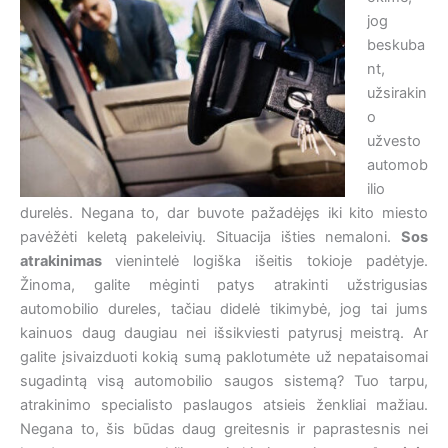
jog
beskuba
nt,
užsirakin
o
užvesto
automob
ilio
durelės. Negana to, dar buvote pažadėjęs iki kito miesto
pavėžėti keletą pakeleivių. Situacija išties nemaloni.
Sos
atrakinimas
vienintelė logiška išeitis tokioje padėtyje.
Žinoma, galite mėginti patys atrakinti užstrigusias
automobilio dureles, tačiau didelė tikimybė, jog tai jums
kainuos daug daugiau nei išsikviesti patyrusį meistrą. Ar
galite įsivaizduoti kokią sumą paklotumėte už nepataisomai
sugadintą visą automobilio saugos sistemą? Tuo tarpu,
atrakinimo specialisto paslaugos atsieis ženkliai mažiau.
Negana to, šis būdas daug greitesnis ir paprastesnis nei