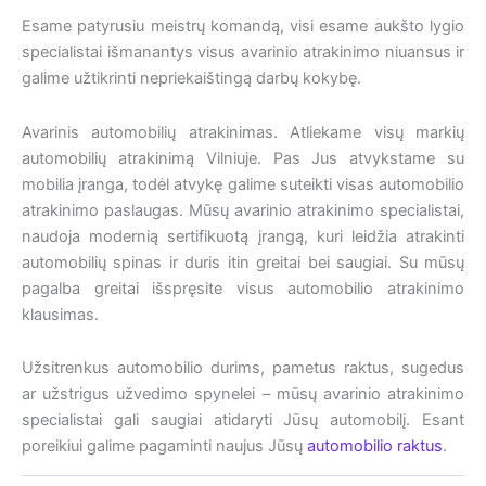
Esame patyrusiu meistrų komandą, visi esame aukšto lygio
specialistai išmanantys visus avarinio atrakinimo niuansus ir
galime užtikrinti nepriekaištingą darbų kokybę.
Avarinis automobilių atrakinimas. Atliekame visų markių
automobilių atrakinimą Vilniuje. Pas Jus atvykstame su
mobilia įranga, todėl atvykę galime suteikti visas automobilio
atrakinimo paslaugas. Mūsų avarinio atrakinimo specialistai,
naudoja modernią sertifikuotą įrangą, kuri leidžia atrakinti
automobilių spinas ir duris itin greitai bei saugiai. Su mūsų
pagalba greitai išspręsite visus automobilio atrakinimo
klausimas.
Užsitrenkus automobilio durims, pametus raktus, sugedus
ar užstrigus užvedimo spynelei – mūsų avarinio atrakinimo
specialistai gali saugiai atidaryti Jūsų automobilį. Esant
poreikiui galime pagaminti naujus Jūsų
automobilio raktus
.