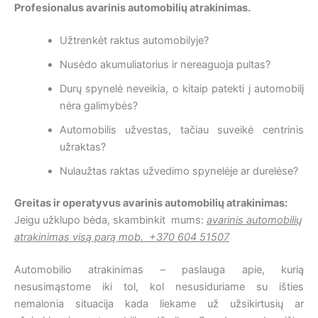
Profesionalus avarinis automobilių atrakinimas.
Užtrenkėt raktus automobilyje?
Nusėdo akumuliatorius ir nereaguoja pultas?
Durų spynelė neveikia, o kitaip patekti į automobilį
nėra galimybės?
Automobilis užvestas, tačiau suveikė centrinis
užraktas?
Nulaužtas raktas užvedimo spynelėje ar durelėse?
Greitas ir operatyvus avarinis automobilių atrakinimas:
Jeigu užklupo bėda, skambinkit mums:
avarinis automobilių
atrakinimas visą parą mob. +370 604 51507
Automobilio atrakinimas – paslauga apie, kurią
nesusimąstome iki tol, kol nesusiduriame su išties
nemalonia situacija kada liekame už užsikirtusių ar