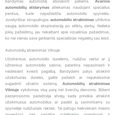
bandymas automobilį atsirakinti patiems.
Avarinis
automobilių atidarymas
atliekamas naudojant specialius
įrankius, kurie nepažeidžia automobilio spynelės.
Juvelyriškai skrupulingas
automobilio atrakinimas
užtikrina
saugią automobilio eksploataciją po atliktų darbų. Nelieka
jokių pažeidimų, jau nekalbant apie vizualinius pažeidimus,
ko nei vienas save gerbiantis specialistas negalėtų sau leisti.
Automobilių atrakinimas Vilniuje
Užsitrenkus automobilio durelėms, nulūžus raktui ar jį
užtrenkus automobilio salone, patartina nepasimesti ir
nedelsiant kviesti pagalbą. Bandydami patys atrakinti
užsikirtusias dureles, galite pažeisti ar nepataisomai
sugadinti užrakto sistemą.
Automobilių atrakinimas
Vilniuje
vykdomas visą parą net švenčių dienomis. Būtent
pastarosiomis padažnėja atvejų kada prireikia atrakinti
užsikirtusius automobilius ar padėti jų savininkams su
spynelėje nulūžusiais raktais. Tai patogu kiekvienam miesto
gyventojui, nes pagalba suteikiama operatyviai ir