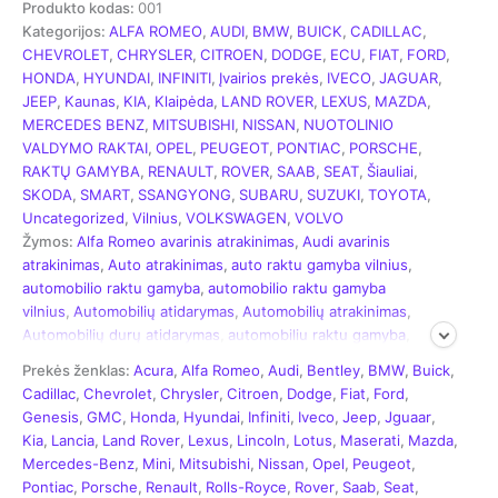
Produkto kodas:
001
Kategorijos:
ALFA ROMEO
,
AUDI
,
BMW
,
BUICK
,
CADILLAC
,
CHEVROLET
,
CHRYSLER
,
CITROEN
,
DODGE
,
ECU
,
FIAT
,
FORD
,
HONDA
,
HYUNDAI
,
INFINITI
,
Įvairios prekės
,
IVECO
,
JAGUAR
,
JEEP
,
Kaunas
,
KIA
,
Klaipėda
,
LAND ROVER
,
LEXUS
,
MAZDA
,
MERCEDES BENZ
,
MITSUBISHI
,
NISSAN
,
NUOTOLINIO
VALDYMO RAKTAI
,
OPEL
,
PEUGEOT
,
PONTIAC
,
PORSCHE
,
RAKTŲ GAMYBA
,
RENAULT
,
ROVER
,
SAAB
,
SEAT
,
Šiauliai
,
SKODA
,
SMART
,
SSANGYONG
,
SUBARU
,
SUZUKI
,
TOYOTA
,
Uncategorized
,
Vilnius
,
VOLKSWAGEN
,
VOLVO
Žymos:
Alfa Romeo avarinis atrakinimas
,
Audi avarinis
atrakinimas
,
Auto atrakinimas
,
auto raktu gamyba vilnius
,
automobilio raktu gamyba
,
automobilio raktu gamyba
vilnius
,
Automobilių atidarymas
,
Automobilių atrakinimas
,
Automobilių durų atidarymas
,
automobiliu raktu gamyba
,
automobiliu raktu gamyba vilnius
,
Avarinis atrakinimas
,
Prekės ženklas:
Acura
,
Alfa Romeo
,
Audi
,
Bentley
,
BMW
,
Buick
,
Avarinis automobilių atrakinimas
,
Avarinis durų
Cadillac
,
Chevrolet
,
Chrysler
,
Citroen
,
Dodge
,
Fiat
,
Ford
,
atrakinimas
,
BMW avarinis atrakinimas
,
Buick avarinis
Genesis
,
GMC
,
Honda
,
Hyundai
,
Infiniti
,
Iveco
,
Jeep
,
Jguaar
,
atrakinimas
,
Cadillac avarinis atrakinimas
,
Chevrolet
Kia
,
Lancia
,
Land Rover
,
Lexus
,
Lincoln
,
Lotus
,
Maserati
,
Mazda
,
avarinis atrakinimas
,
Chrysler avarinis atrakinimas
,
Mercedes-Benz
,
Mini
,
Mitsubishi
,
Nissan
,
Opel
,
Peugeot
,
Citroen avarinis atrakinimas
,
Dodge avarinis atrakinimas
,
Pontiac
,
Porsche
,
Renault
,
Rolls-Royce
,
Rover
,
Saab
,
Seat
,