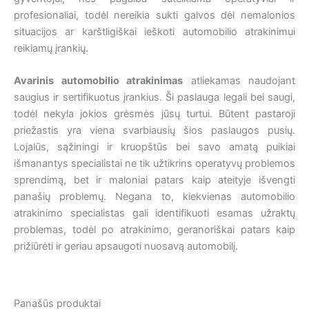
profesionaliai, todėl nereikia sukti galvos dėl nemalonios
situacijos ar karštligiškai ieškoti automobilio atrakinimui
reikiamų įrankių.
Avarinis automobilio atrakinimas
atliekamas naudojant
saugius ir sertifikuotus įrankius. Ši paslauga legali bei saugi,
todėl nekyla jokios grėsmės jūsų turtui. Būtent pastaroji
priežastis yra viena svarbiausių šios paslaugos pusių.
Lojalūs, sąžiningi ir kruopštūs bei savo amatą puikiai
išmanantys specialistai ne tik užtikrins operatyvų problemos
sprendimą, bet ir maloniai patars kaip ateityje išvengti
panašių problemų. Negana to, kiekvienas automobilio
atrakinimo specialistas gali identifikuoti esamas užraktų
problemas, todėl po atrakinimo, geranoriškai patars kaip
prižiūrėti ir geriau apsaugoti nuosavą automobilį.
Panašūs produktai