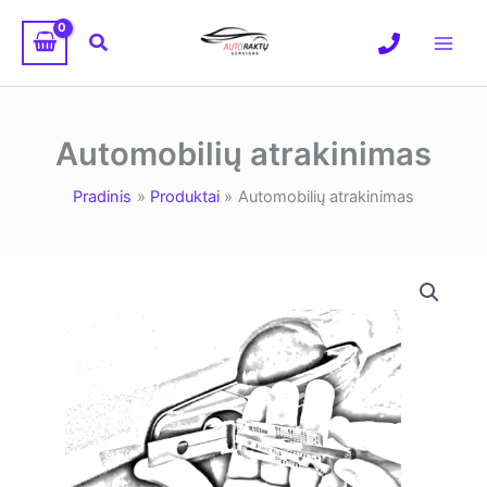
Pereiti
prie
Paieška
turinio
Automobilių atrakinimas
Pradinis
Produktai
Automobilių atrakinimas