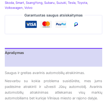
Fiat avarinis atrakinimas
,
Ford avarinis atrakinimas
,
Honda
Skoda
,
Smart
,
SsangYong
,
Subaru
,
Suzuki
,
Tesla
,
Toyota
,
avarinis atrakinimas
,
Hyundai avarinis atrakinimas
,
Infiniti
Volkswagen
,
Volvo
avarinis atrakinimas
,
Iveco avarinis atrakinimas
,
Jaguar
Garantuotas saugus atsiskaitymas
avarinis atrakinimas
,
Jeep avarinis atrakinimas
,
Kia
avarinis atrakinimas
,
Land Rover avarinis atrakinimas
,
Lexus avarinis atrakinimas
,
Mazda avarinis atrakinimas
,
Mercedes Benz avarinis atrakinimas
,
Mitsubishi avarinis
atrakinimas
,
Nissan avarinis atrakinimas
,
Opel avarinis
atrakinimas
,
Peugeot avarinis atrakinimas
,
Pontiac avarinis
atrakinimas
,
Porsche avarinis atrakinimas
,
Renault avarinis
atrakinimas
,
Rover avarinis atrakinimas
,
Saab avarinis
Aprašymas
atrakinimas
,
Seat avarinis atrakinimas
,
Skoda avarinis
atrakinimas
,
Smart avarinis atrakinimas
,
Ssangyong
Atsiliepimai (0)
avarinis atrakinimas
,
Subaru avarinis atrakinimas
,
Suzuki
avarinis atrakinimas
,
Toyota avarinis atrakinimas
,
Saugus ir greitas avarinis automobilių atrakinimas.
Volkswagen avarinis atrakinimas
,
Volvo avarinis
atrakinimas
Nesvarbu su kokia problema susidūrėte, mes jums
padėsime atrakinti ir užvesti Jūsų automobilį. Avarinis
automobilių atrakinimas atliekamas visų markių
automobiliams bet kurioje Vilniaus miesto ar rajono dalyje.