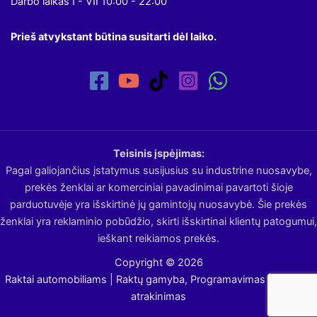
Darbo laikas I - VII 10:00 - 22:00
Prieš atvykstant būtina susitarti dėl laiko.
Teisinis įspėjimas:
Pagal galiojančius įstatymus susijusius su industrine nuosavybe,
prekės ženklai ar komerciniai pavadinimai pavartoti šioje
parduotuvėje yra išskirtinė jų gamintojų nuosavybė. Šie prekės
ženklai yra reklaminio pobūdžio, skirti išskirtinai klientų patogumui,
ieškant reikiamos prekės.
Copyright © 2026
Raktai automobiliams | Raktų gamyba, Programavimas | Avarinis
atrakinimas