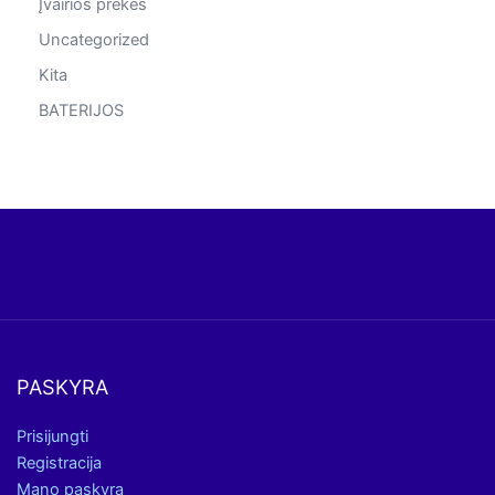
Įvairios prekės
Uncategorized
Kita
BATERIJOS
PASKYRA
Prisijungti
Registracija
Mano paskyra