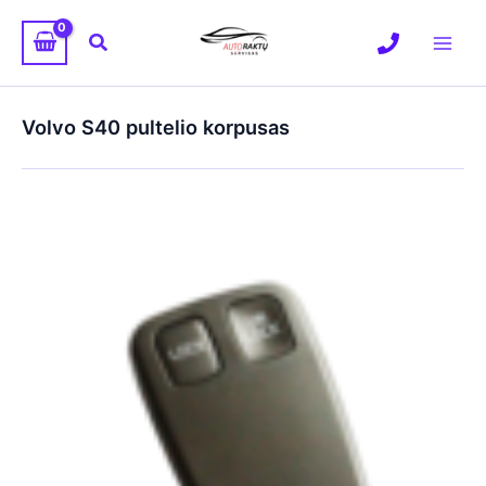
Pereiti
prie
Paieška
turinio
Volvo S40 pultelio korpusas