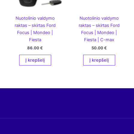
Nuotolinio valdymo
Nuotolinio valdymo
raktas – skirtas Ford
raktas – skirtas Ford
Focus | Mondeo |
Focus | Mondeo |
Fiesta
Fiesta | C-max
86.00
€
50.00
€
Į krepšelį
Į krepšelį