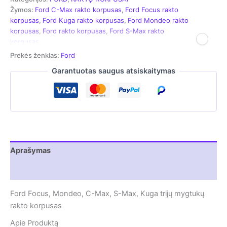
skirtas
Žymos:
Ford C-Max rakto korpusas
,
Ford Focus rakto
Ford
korpusas
,
Ford Kuga rakto korpusas
,
Ford Mondeo rakto
Focus
korpusas
,
Ford rakto korpusas
,
Ford S-Max rakto
|
korpusas
Mondeo
|
Prekės ženklas:
Ford
C-
Garantuotas saugus atsiskaitymas
Max
|
S-
Max
|
Kuga
(HU101
geležtei)
Aprašymas
Atsiliepimai (0)
Ford Focus, Mondeo, C-Max, S-Max, Kuga trijų mygtukų
rakto korpusas
Apie Produktą