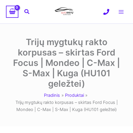
Pereiti
prie
Paieška
turinio
Trijų mygtukų rakto
korpusas – skirtas Ford
Focus | Mondeo | C-Max |
S-Max | Kuga (HU101
geležtei)
Pradinis
Produktai
Trijų mygtukų rakto korpusas – skirtas Ford Focus |
Mondeo | C-Max | S-Max | Kuga (HU101 geležtei)