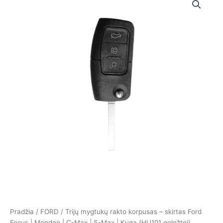
Pradžia
/
FORD
/ Trijų mygtukų rakto korpusas – skirtas Ford
Focus | Mondeo | C-Max | S-Max | Kuga (HU101 geležtei)