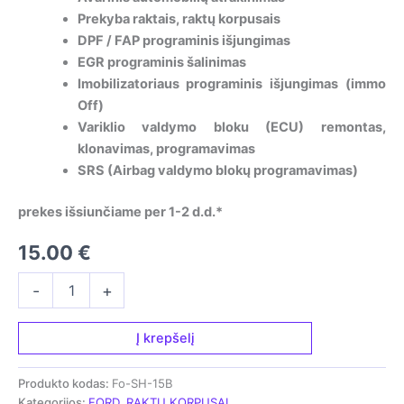
Prekyba raktais, raktų korpusais
DPF / FAP programinis išjungimas
EGR programinis šalinimas
Imobilizatoriaus programinis išjungimas (immo
Off)
Variklio valdymo bloku (ECU) remontas,
klonavimas, programavimas
SRS (Airbag valdymo blokų programavimas)
prekes išsiunčiame per 1-2 d.d.*
15.00
€
produkto
-
+
kiekis:
Trijų
mygtukų
Į krepšelį
rakto
korpusas
Produkto kodas:
Fo-SH-15B
-
Kategorijos:
FORD
,
RAKTŲ KORPUSAI