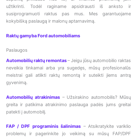
užtikrinti. Todėl raginame apsidrausti iš anksto ir
susiprogramuoti raktus pas mus. Mes garantuojame
kokybišką paslaugą ir malonų aptarnavimą.
Raktų gamyba Ford automobiliams
Paslaugos
Automobilių raktų remontas
– Jeigu jūsų automobilio raktas
neveikia tinkamai arba yra sugedęs, mūsų profesionalūs
meistrai gali atlikti raktų remontą ir suteikti jiems antrą
gyvenimą.
Automobilių atrakinimas
– Užsirakino automobilis? Mūsų
greita ir patikima atrakinimo paslauga padės jums greitai
patekti į automobilį.
FAP / DPF programinis šalinimas
– Atsikratykite variklio
problemų ir pagerinkite jo veikimą su mūsų FAP/DPF