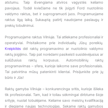
atstumu. Taip išvengiama atviros vagystės keliamo
pavojaus. Todėl kviečiame ne tik įsigyti Ford nuotolinio
valdymo raktus, bet ir suprogramuoti juos. Programuojame
raktus ilgą laiką. Sukauptą patirtį naudojame paslaugų ir
prekių tobulinimui.
Programuojame raktus Vilniuje. Tai atliekame profesionaliai ir
operatyviai. Prisitaikome prie individualių Jūsų poreikių.
Kreipkitės
dėl raktų programavimo ar nuotolinio valdymo
raktų įsigijimo. Taip pat norėdami pasikeisti susidėvėjusius ar
sulūžusius raktų korpusus. Automobilinių raktų
programavimas – sfera, kurioje laikome save profesionalais.
Tai patvirtina mūsų patenkinti klientai. Prisijunkite prie jų
būrio ir Jūs!
Raktų gamyba Vilniuje – konkurencinga sritis, kurioje išlieka
tik profesionalai. Tam, kad ir toliau sėkmingai dirbtume šioje
srityje, nuolat tobulėjame. Keliame savo meistrų kvalifikaciją
ir diegiame naujas technologijas. Sekame raktų gamybos