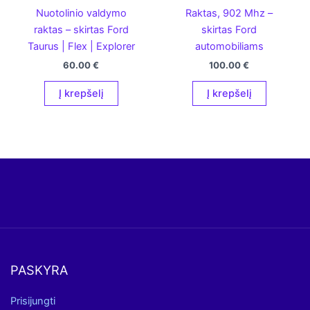
Nuotolinio valdymo
Raktas, 902 Mhz –
raktas – skirtas Ford
skirtas Ford
Taurus | Flex | Explorer
automobiliams
60.00
€
100.00
€
Į krepšelį
Į krepšelį
PASKYRA
Prisijungti