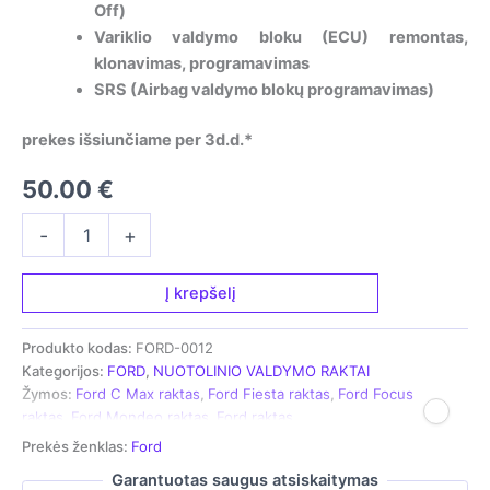
Off)
Variklio valdymo bloku (ECU) remontas,
klonavimas, programavimas
SRS (Airbag valdymo blokų programavimas)
prekes išsiunčiame per 3d.d.*
50.00
€
produkto
-
+
kiekis:
Nuotolinio
valdymo
Į krepšelį
raktas
-
Produkto kodas:
FORD-0012
skirtas
Kategorijos:
FORD
,
NUOTOLINIO VALDYMO RAKTAI
Ford
Žymos:
Ford C Max raktas
,
Ford Fiesta raktas
,
Ford Focus
Focus
raktas
,
Ford Mondeo raktas
,
Ford raktas
|
Mondeo
Prekės ženklas:
Ford
|
Garantuotas saugus atsiskaitymas
Fiesta