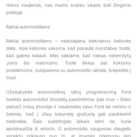
rinkos naujienas, nes mums svarbu visada būti žingsniu
priekyje.
Raktai automobiliams
Raktai automobiliams – neatsiejama kiekvienos kelionės
dalis. Apie keliones sakoma, kad pasaulis nuostabus todėl,
kad galima keliauti. Mes siekiame, kad niekas netemdytų
Jums šio malonumo. Todėl iškilus bet kokioms
problemoms, susijusioms su automobilio raktais, kreipkitės į
mus!
Užsisakykite automobilinių raktų programavimą Ford
markės automobiliui (modelių pasirinkimas pas mus – išties
platus!) mūsų įmonėje ir naudokitės savo Ford be nerimo ir
baimės, kad į Jūsų keturratę gražuolę gali pasikėsinti
nedorėliai. Šiais sudėtingais laikais laimi tie, kurie
apsidraudžia iš anksto. O automobilio saugumas daugeliu
aspektų priklauso nuo to, ar imamės priemonių jam