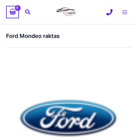
Pereiti
prie
Paieška
turinio
Ford Mondeo raktas