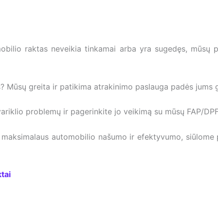
obilio raktas neveikia tinkamai arba yra sugedęs, mūsų pro
? Mūsų greita ir patikima atrakinimo paslauga padės jums gr
variklio problemų ir pagerinkite jo veikimą su mūsų FAP/DPF
 maksimalaus automobilio našumo ir efektyvumo, siūlome pr
tai