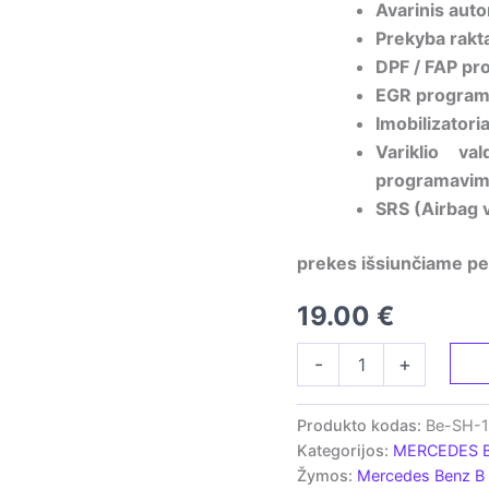
Avarinis auto
Prekyba rakta
DPF / FAP pr
EGR programi
Imobilizator
Variklio v
programavi
SRS (Airbag 
prekes išsiunčiame per
19.00
€
produkto
-
+
kiekis:
Rakto
korpusas
Produkto kodas:
Be-SH-
-
Kategorijos:
MERCEDES 
skirtas
Žymos:
Mercedes Benz B 
Mercedes