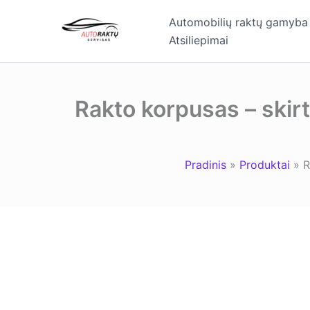
Pereiti
Automobilių raktų gamyba
prie
Atsiliepimai
turinio
Rakto korpusas – skirt
Pradinis
Produktai
R