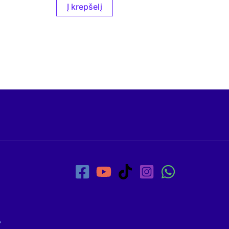
Į krepšelį
7