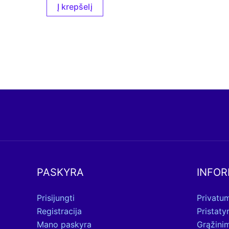
Į krepšelį
PASKYRA
INFOR
Prisijungti
Privatum
Registracija
Pristat
Mano paskyra
Grąžini