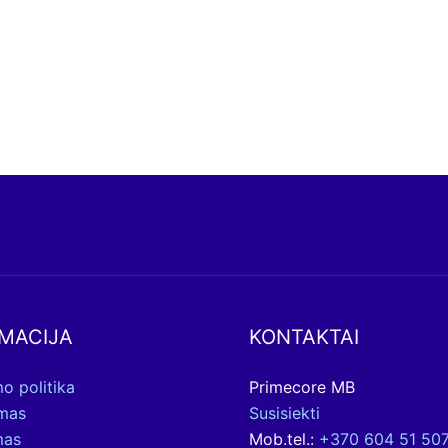
MACIJA
KONTAKTAI
o politika
Primecore MB
ymas
Susisiekti
mas
Mob.tel.:
+370 604 51 50