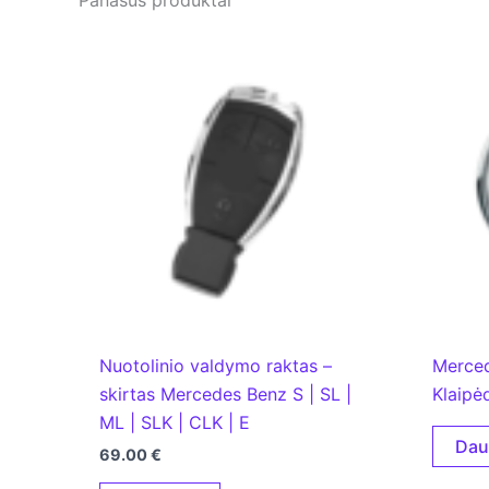
Panašūs produktai
Nuotolinio valdymo raktas –
Merce
skirtas Mercedes Benz S | SL |
Klaipė
ML | SLK | CLK | E
Dau
69.00
€