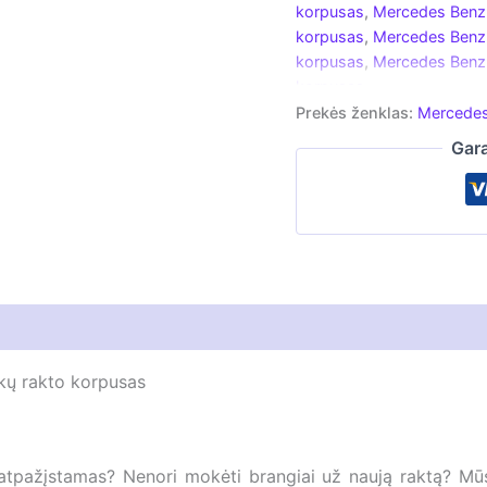
korpusas
,
Mercedes Benz
Benz
korpusas
,
Mercedes Benz 
C
|
korpusas
,
Mercedes Benz 
ML
korpusas
|
Prekės ženklas:
Mercede
E
|
Gara
CLK
|
B
|
CLS
|
S,
trijų
mygtukų
kų rakto korpusas
tpažįstamas? Nenori mokėti brangiai už naują raktą? Mūs