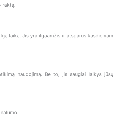
 raktą.
lgą laiką. Jis yra ilgaamžis ir atsparus kasdieniam
ikimą naudojimą. Be to, jis saugiai laikys jūsų
ionalumo.