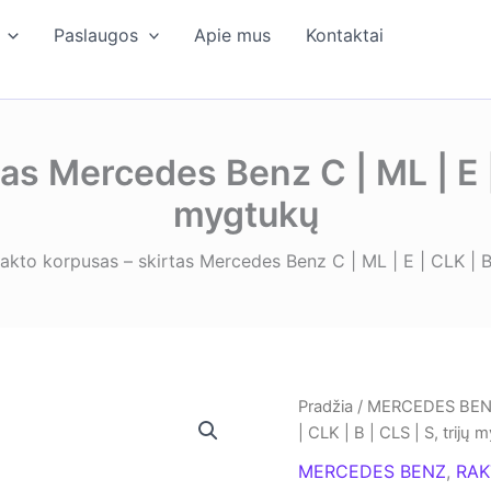
Paslaugos
Apie mus
Kontaktai
as Mercedes Benz C | ML | E | C
mygtukų
akto korpusas – skirtas Mercedes Benz C | ML | E | CLK | B 
Pradžia
/
MERCEDES BE
| CLK | B | CLS | S, trijų
MERCEDES BENZ
,
RAK