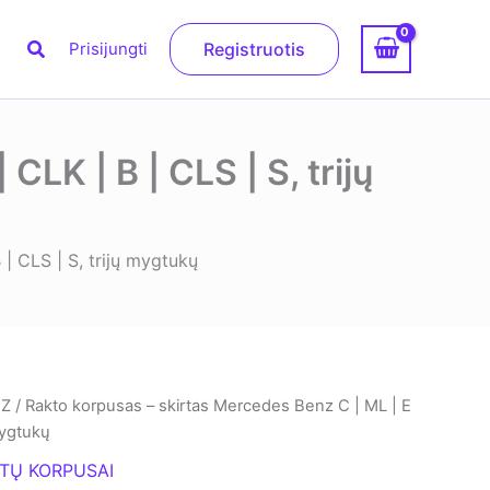
Paieška
Prisijungti
Registruotis
LK | B | CLS | S, trijų
| CLS | S, trijų mygtukų
NZ
/ Rakto korpusas – skirtas Mercedes Benz C | ML | E
 mygtukų
TŲ KORPUSAI