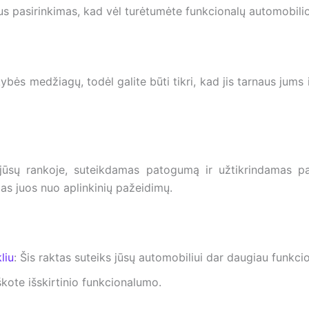
us pasirinkimas, kad vėl turėtumėte funkcionalų automobilio
ės medžiagų, todėl galite būti tikri, kad jis tarnaus jums i
 jūsų rankoje, suteikdamas patogumą ir užtikrindamas pat
s juos nuo aplinkinių pažeidimų.
liu
: Šis raktas suteiks jūsų automobiliui dar daugiau funkc
ieškote išskirtinio funkcionalumo.