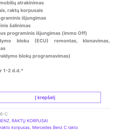
mobilių atrakinimas
is, raktų korpusais
ograminis išjungimas
nis šalinimas
iaus programinis išjungimas (immo Off)
aldymo bloku (ECU) remontas, klonavimas,
mas
valdymo blokų programavimas)
 1-2 d.d.*
Į krepšelį
16-C
BENZ
,
RAKTŲ KORPUSAI
rakto korpusas
,
Mercedes Benz C rakto