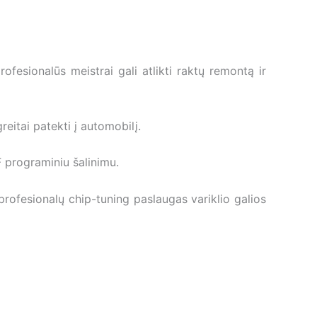
fesionalūs meistrai gali atlikti raktų remontą ir
eitai patekti į automobilį.
 programiniu šalinimu.
ofesionalų chip-tuning paslaugas variklio galios