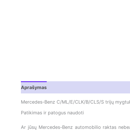
Aprašymas
Atsiliepimai (0)
Mercedes-Benz C/ML/E/CLK/B/CLS/S trijų mygtu
Patikimas ir patogus naudoti
Ar jūsų Mercedes-Benz automobilio raktas nebea