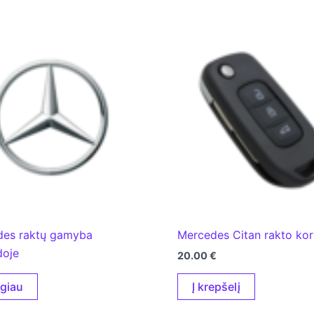
des raktų gamyba
Mercedes Citan rakto ko
doje
20.00
€
Į krepšelį
giau