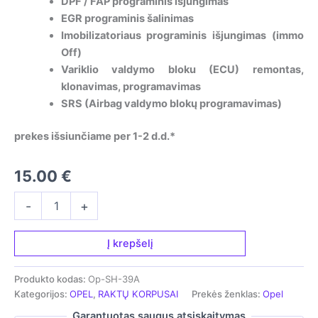
DPF / FAP programinis išjungimas
EGR programinis šalinimas
Imobilizatoriaus programinis išjungimas (immo
Off)
Variklio valdymo bloku (ECU) remontas,
klonavimas, programavimas
SRS (Airbag valdymo blokų programavimas)
prekes išsiunčiame per 1-2 d.d.*
15.00
€
produkto
-
+
kiekis:
Rakto
korpusas
Į krepšelį
-
skirtas
Produkto kodas:
Op-SH-39A
"Opel"
Kategorijos:
OPEL
,
RAKTŲ KORPUSAI
Prekės ženklas:
Opel
Astra
|
Garantuotas saugus atsiskaitymas