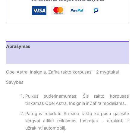
Insignia
|
Zafira,
2
mygtukai
Aprašymas
Atsiliepimai (0)
Opel Astra, Insignia, Zafira rakto korpusas – 2 mygtukai
Savybės
Puikus suderinamumas: Šis rakto korpusas
tinkamas Opel Astra, Insignia ir Zafira modeliams.
Patogus naudoti: Su šiuo raktų korpusu galėsite
lengvai atlikti reikiamas funkcijas – atrakinti ir
užrakinti automobilį.