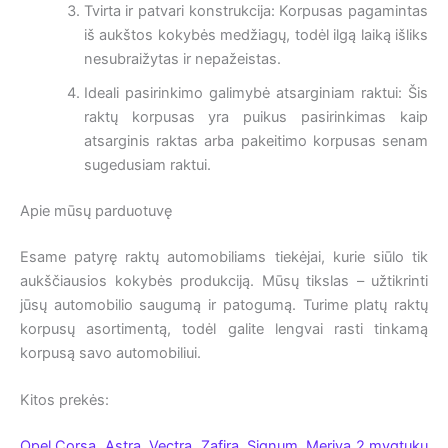
Tvirta ir patvari konstrukcija: Korpusas pagamintas
iš aukštos kokybės medžiagų, todėl ilgą laiką išliks
nesubraižytas ir nepažeistas.
Ideali pasirinkimo galimybė atsarginiam raktui: Šis
raktų korpusas yra puikus pasirinkimas kaip
atsarginis raktas arba pakeitimo korpusas senam
sugedusiam raktui.
Apie mūsų parduotuvę
Esame patyrę raktų automobiliams tiekėjai, kurie siūlo tik
aukščiausios kokybės produkciją. Mūsų tikslas – užtikrinti
jūsų automobilio saugumą ir patogumą. Turime platų raktų
korpusų asortimentą, todėl galite lengvai rasti tinkamą
korpusą savo automobiliui.
Kitos prekės:
Opel Corsa, Astra, Vectra, Zafira, Signum, Meriva 2 mygtukų