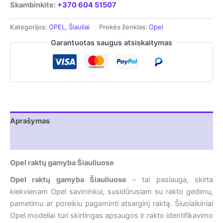
Skambinkite:
+370 604 51507
Kategorijos:
OPEL
,
Šiauliai
Prekės ženklas:
Opel
Garantuotas saugus atsiskaitymas
Aprašymas
Atsiliepimai (0)
Opel raktų gamyba Šiauliuose
Opel raktų gamyba Šiauliuose
– tai paslauga, skirta
kiekvienam Opel savininkui, susidūrusiam su rakto gedimu,
pametimu ar poreikiu pagaminti atsarginį raktą. Šiuolaikiniai
Opel modeliai turi skirtingas apsaugos ir rakto identifikavimo