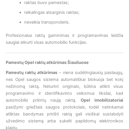
raktas buvo pamestas;
reikalingas atsarginis raktas;
neveikia transponderis.
Profesionalus raktų gaminimas ir programavimas leidžia
saugiai atkurti visas automobilio funkcijas.
Pamestų Opel raktų atkūrimas Šiauliuose
Pamestų raktų atkūrimas
– viena sudėtingiausių paslaugų,
nes Opel saugos sistema automatiškai blokuoja bet kokį
nežinomą raktą. Neturint originalo, būtina atlikti visus
programavimo ir identifikavimo veiksmus tiksliai, kad
automobilis priimtų naują raktą.
Opel imobilizatoriai
pasižymi griežtais saugos protokolais, todėl netinkamai
atliktas bandymas pririšti raktą gali visiškai sustabdyti
užvedimo sistemą arba sukelti papildomų elektronikos
klaidų.