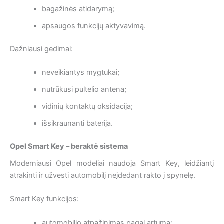
bagažinės atidarymą;
apsaugos funkcijų aktyvavimą.
Dažniausi gedimai:
neveikiantys mygtukai;
nutrūkusi pultelio antena;
vidinių kontaktų oksidacija;
išsikraunanti baterija.
Opel Smart Key – beraktė sistema
Moderniausi Opel modeliai naudoja Smart Key, leidžiantį
atrakinti ir užvesti automobilį neįdedant rakto į spynelę.
Smart Key funkcijos:
automobilio atpažinimas pagal artumą;