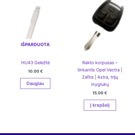
IŠPARDUOTA
HU43 Geležtė
Rakto korpusas –
tinkantis Opel Vectra |
10.00
€
Zafira | Astra, trijų
Daugiau
mygtukų
15.00
€
Į krepšelį