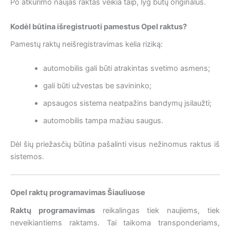
Po atkūrimo naujas raktas veikia taip, lyg būtų originalus.
Kodėl būtina išregistruoti pamestus Opel raktus?
Pamestų raktų neišregistravimas kelia riziką:
automobilis gali būti atrakintas svetimo asmens;
gali būti užvestas be savininko;
apsaugos sistema neatpažins bandymų įsilaužti;
automobilis tampa mažiau saugus.
Dėl šių priežasčių būtina pašalinti visus nežinomus raktus iš
sistemos.
Opel raktų programavimas Šiauliuose
Raktų programavimas
reikalingas tiek naujiems, tiek
neveikiantiems raktams. Tai taikoma transponderiams,