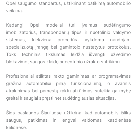
Opel saugumo standartus, užtikrinant patikimą automobilio
veikimą.
Kadangi Opel modeliai turi įvairaus sudėtingumo
imobilizatorius, transponderių tipus ir nuotolinio valdymo
sistemas, kiekviena procedūra vykdoma naudojant
specializuotą įrangą bei gamintojo nustatytus protokolus.
Toks techninis tikslumas leidžia išvengti užvedimo
blokavimo, saugos klaidų ar centrinio užrakto sutrikimų.
Profesionaliai atliktas rakto gaminimas ar programavimas
grąžina automobiliui pilną funkcionalumą, o avarinis
atrakinimas bei pamestų raktų atkūrimas suteikia galimybę
greitai ir saugiai spręsti net sudėtingiausias situacijas.
Šios paslaugos Šiauliuose užtikrina, kad automobilis išliks
saugus, patikimas ir lengvai valdomas kasdienėse
kelionėse.