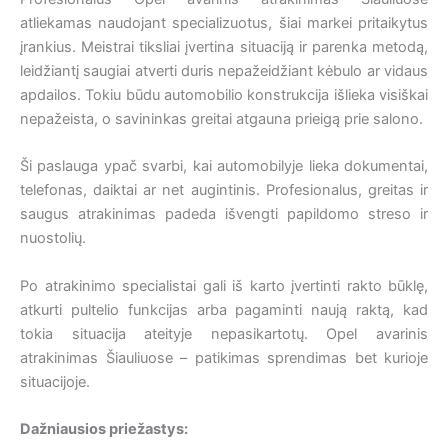
atliekamas naudojant specializuotus, šiai markei pritaikytus
įrankius. Meistrai tiksliai įvertina situaciją ir parenka metodą,
leidžiantį saugiai atverti duris nepažeidžiant kėbulo ar vidaus
apdailos. Tokiu būdu automobilio konstrukcija išlieka visiškai
nepažeista, o savininkas greitai atgauna prieigą prie salono.
Ši paslauga ypač svarbi, kai automobilyje lieka dokumentai,
telefonas, daiktai ar net augintinis. Profesionalus, greitas ir
saugus atrakinimas padeda išvengti papildomo streso ir
nuostolių.
Po atrakinimo specialistai gali iš karto įvertinti rakto būklę,
atkurti pultelio funkcijas arba pagaminti naują raktą, kad
tokia situacija ateityje nepasikartotų. Opel avarinis
atrakinimas Šiauliuose – patikimas sprendimas bet kurioje
situacijoje.
Dažniausios priežastys: