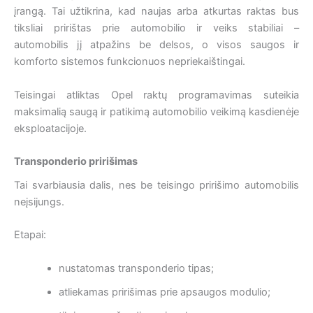
įrangą. Tai užtikrina, kad naujas arba atkurtas raktas bus
tiksliai pririštas prie automobilio ir veiks stabiliai –
automobilis jį atpažins be delsos, o visos saugos ir
komforto sistemos funkcionuos nepriekaištingai.
Teisingai atliktas Opel raktų programavimas suteikia
maksimalią saugą ir patikimą automobilio veikimą kasdienėje
eksploatacijoje.
Transponderio pririšimas
Tai svarbiausia dalis, nes be teisingo pririšimo automobilis
neįsijungs.
Etapai:
nustatomas transponderio tipas;
atliekamas pririšimas prie apsaugos modulio;