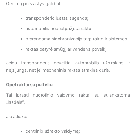
Gedimų priežastys gali būti:
transponderio lustas sugenda;
automobilis nebeatpažįsta rakto;
prarandama sinchronizacija tarp rakto ir sistemos;
raktas patyrė smūgį ar vandens poveikį.
Jeigu transponderis neveikia, automobilis užsirakins ir
neįsijungs, net jei mechaninis raktas atrakina duris.
Opel raktai su pulteliu
Tai įprasti nuotolinio valdymo raktai su sulankstoma
„lazdele“.
Jie atlieka:
centrinio užrakto valdymą;