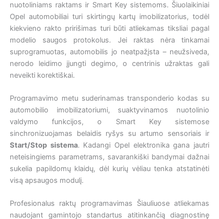
nuotoliniams raktams ir Smart Key sistemoms. Šiuolaikiniai
Opel automobiliai turi skirtingų kartų imobilizatorius, todėl
kiekvieno rakto pririšimas turi būti atliekamas tiksliai pagal
modelio saugos protokolus. Jei raktas nėra tinkamai
suprogramuotas, automobilis jo neatpažįsta – neužsiveda,
nerodo leidimo įjungti degimo, o centrinis užraktas gali
neveikti korektiškai.
Programavimo metu suderinamas transponderio kodas su
automobilio imobilizatoriumi, suaktyvinamos nuotolinio
valdymo funkcijos, o Smart Key sistemose
sinchronizuojamas belaidis ryšys su artumo sensoriais ir
Start/Stop sistema
. Kadangi Opel elektronika gana jautri
neteisingiems parametrams, savarankiški bandymai dažnai
sukelia papildomų klaidų, dėl kurių vėliau tenka atstatinėti
visą apsaugos modulį.
Profesionalus raktų programavimas Šiauliuose atliekamas
naudojant gamintojo standartus atitinkančią diagnostinę