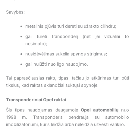
Savybės:
metalinis pjūvis turi derėti su užrakto cilindru;
gali turėti transponderį (net jei vizualiai to
nesimato);
nusidėvėjimas sukelia spynos strigimus;
gali nulūžti nuo ilgo naudojimo.
Tai paprasčiausias raktų tipas, tačiau jo atkūrimas turi būti
tikslus, kad raktas sklandžiai suktųsi spynoje.
Transponderiniai Opel raktai
Šis tipas naudojamas daugumoje
Opel automobilių
nuo
1998 m. Transponderis bendrauja su automobilio
imobilizatoriumi, kuris leidžia arba neleidžia užvesti variklio.