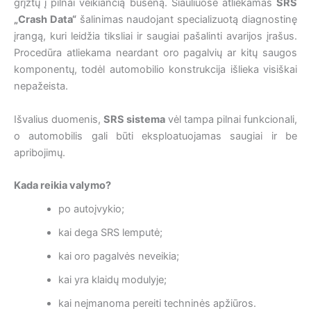
grįžtų į pilnai veikiančią būseną. Šiauliuose atliekamas
SRS
„Crash Data“
šalinimas naudojant specializuotą diagnostinę
įrangą, kuri leidžia tiksliai ir saugiai pašalinti avarijos įrašus.
Procedūra atliekama neardant oro pagalvių ar kitų saugos
komponentų, todėl automobilio konstrukcija išlieka visiškai
nepažeista.
Išvalius duomenis,
SRS sistema
vėl tampa pilnai funkcionali,
o automobilis gali būti eksploatuojamas saugiai ir be
apribojimų.
Kada reikia valymo?
po autoįvykio;
kai dega SRS lemputė;
kai oro pagalvės neveikia;
kai yra klaidų modulyje;
kai neįmanoma pereiti techninės apžiūros.