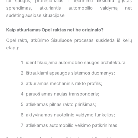
tai saugus, profesionalus ir techniniu tikslumu grįstas
sprendimas, atkuriantis automobilio valdymą net
sudėtingiausiose situacijose.
Kaip atkuriamas Opel raktas net be originalo?
Opel raktų atkūrimo Šiauliuose procesas susideda iš kelių
etapų:
identifikuojama automobilio saugos architektūra;
ištraukiami apsaugos sistemos duomenys;
atkuriamas mechaninis rakto profilis;
paruošiamas naujas transponderis;
atliekamas pilnas rakto pririšimas;
aktyvinamos nuotolinio valdymo funkcijos;
atliekamas automobilio veikimo patikrinimas.