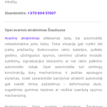
trikdžių.
Skambinkite:
+370 604 51507
Opel avarinis atrakinimas Šiauliuose
Avarinis atrakinimas
atliekamas tada, kai automobilis
nebeatsirakina jokiu būdu. Tokia situacija gali nutikti dėl
įvairių priežasčių: išsikrovusios rakto baterijos, pultelio
gedimo, užstrigusios spynos, centrinio užrakto modulio
sutrikimų, signalizacijos blokavimo ar net rakto palikimo
automobilio viduje. Opel automobiliai turi skirtingų
konstrukcijų durų mechanizmus ir jautrias apsaugos
sistemas, todėl savarankiški bandymai atrakinti automobilį
gali sukelti rimtus pažeidimus – deformuotas duris,
sugadintas gumines tarpines ar visiškai suardytą spynos
mechanizmą.
Profesionalus Opel avarinis atrakinimas Šiauliuose