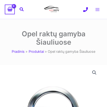
Pereiti
prie
Paieška
turinio
Opel raktų gamyba
Šiauliuose
Pradinis
Produktai
Opel raktų gamyba Šiauliuose