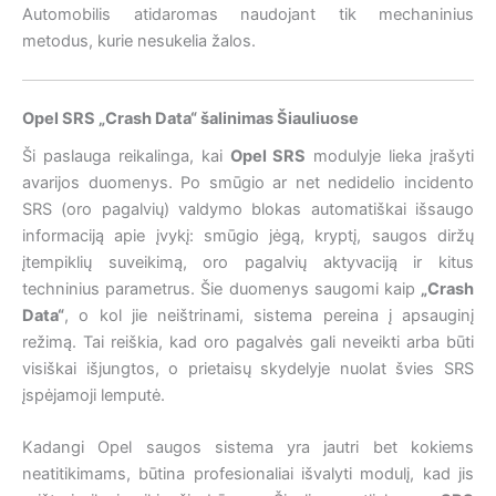
Automobilis atidaromas naudojant tik mechaninius
metodus, kurie nesukelia žalos.
Opel SRS „Crash Data“ šalinimas Šiauliuose
Ši paslauga reikalinga, kai
Opel SRS
modulyje lieka įrašyti
avarijos duomenys. Po smūgio ar net nedidelio incidento
SRS (oro pagalvių) valdymo blokas automatiškai išsaugo
informaciją apie įvykį: smūgio jėgą, kryptį, saugos diržų
įtempiklių suveikimą, oro pagalvių aktyvaciją ir kitus
techninius parametrus. Šie duomenys saugomi kaip
„Crash
Data“
, o kol jie neištrinami, sistema pereina į apsauginį
režimą. Tai reiškia, kad oro pagalvės gali neveikti arba būti
visiškai išjungtos, o prietaisų skydelyje nuolat švies SRS
įspėjamoji lemputė.
Kadangi Opel saugos sistema yra jautri bet kokiems
neatitikimams, būtina profesionaliai išvalyti modulį, kad jis