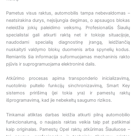
Pametus visus raktus, automobilis tampa nebevaldomas –
neatsirakina durys, neįsijungia degimas, o apsaugos blokas
neleidžia jokių paleidimo veiksmų. Profesionalūs Šiaulių
specialistai gali atkurti raktą net ir tokioje situacijoje,
naudodami specialią diagnostinę įrangą, leidžiančią
nuskaityti valdymo blokų duomenis arba spynelių kodus.
Remiantis šia informacija suformuojamas mechaninis rakto
pjūvis ir suprogramuojama elektroninė dalis.
Atkūrimo procesas apima transponderio inicializavimą,
nuotolinio pultelio funkcijų sinchronizavimą, Smart Key
sistemos pririšimą (jei tokia yra) ir pamestų raktų
išprogramavimą, kad jie nebekeltų saugumo rizikos.
Tinkamai atliktas darbas leidžia atkurti pilną automobilio
funkcionalumą, o naujasis raktas veikia taip pat patikimai
kaip originalas. Pamestų Opel raktų atkūrimas Šiauliuose –