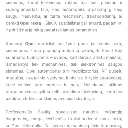
sistemas, todėl kiekvienas raktas turi būti pririštas ir
suprogramuotas taip, kad automobilis atpažintų jį kaip
saugų. Nesvarbu, ar turite mechaninį, transponderinį, ar
beraktį
Opel raktą
– Šiaulių specialistai gali atkurti, pagaminti
ir pririšti naują raktą pagal reikiamus parametrus.
Kadangi
Opel
modeliai pasižymi gana įvairiomis raktų
sistemomis – nuo paprastų metalinių raktelių iki Smart Key
su artumo funkcijomis – svarbu, kad darbus atliktų meistrai,
išmanantys tiek mechanines, tiek elektronines saugos
sistemas. Opel automobiliai turi imobilizatorius, RF pultelių
modulius, nuotolinio valdymo funkcijas ir ryšio protokolus,
kurie skiriasi tarp modelių ir metų. Netinkamai atliktas
programavimas gali sukelti užvedimo blokavimą, centrinio
užrakto trikdžius ar klaidas prietaisų skydelyje.
Profesionalūs Šiaulių specialistai naudoja pažangią
diagnostinę įrangą, leidžiančią tiksliai suderinti naują raktą
su Opel elektronika. Tai apima mechaninio pjūvio formavimą,