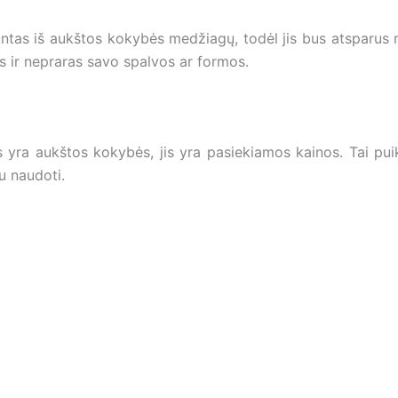
ntas iš aukštos kokybės medžiagų, todėl jis bus atsparus m
s ir nepraras savo spalvos ar formos.
yra aukštos kokybės, jis yra pasiekiamos kainos. Tai puiki 
u naudoti.