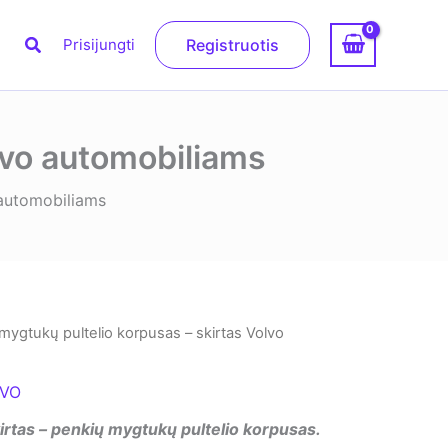
Paieška
Prisijungti
Registruotis
lvo automobiliams
 automobiliams
mygtukų pultelio korpusas – skirtas Volvo
LVO
irtas – penkių mygtukų pultelio korpusas.