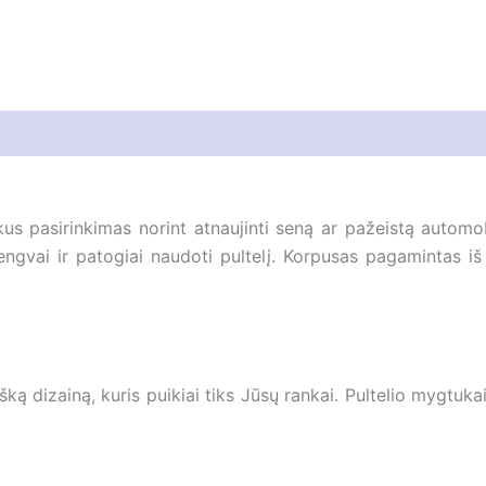
us pasirinkimas norint atnaujinti seną ar pažeistą automob
lengvai ir patogiai naudoti pultelį. Korpusas pagamintas iš
ą dizainą, kuris puikiai tiks Jūsų rankai. Pultelio mygtukai 