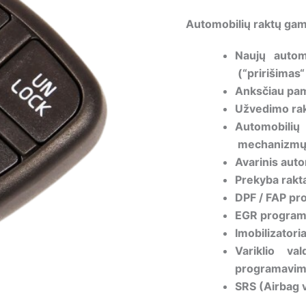
Automobilių raktų gam
Naujų autom
(“pririšimas“
Anksčiau pam
Užvedimo rak
Automobil
mechanizmų 
Avarinis auto
Prekyba rakta
DPF / FAP pr
EGR programi
Imobilizator
Variklio v
programavi
SRS (Airbag 