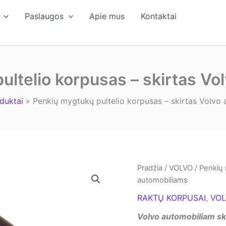
Paslaugos
Apie mus
Kontaktai
ultelio korpusas – skirtas Vo
duktai
Penkių mygtukų pultelio korpusas – skirtas Volvo
Pradžia
/
VOLVO
/ Penkių 
automobiliams
RAKTŲ KORPUSAI
,
VO
Volvo automobiliam sk