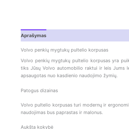
Aprašymas
Atsiliepimai (0)
Volvo penkių mygtukų pultelio korpusas
Volvo penkių mygtukų pultelio korpusas yra puik
tiks Jūsų Volvo automobilio raktui ir leis Jums 
apsaugotas nuo kasdienio naudojimo žymių.
Patogus dizainas
Volvo pultelio korpusas turi modernų ir ergonomišk
naudojimas bus paprastas ir malonus.
Aukšta kokybė