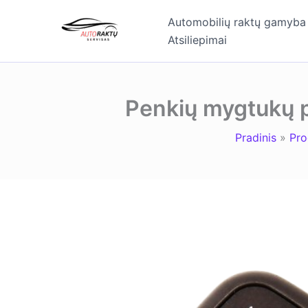
Pereiti
Automobilių raktų gamyba
prie
Atsiliepimai
turinio
Penkių mygtukų p
Pradinis
Pro