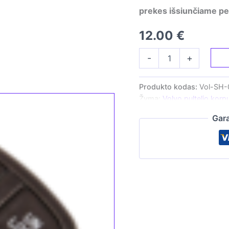
prekes išsiunčiame per
12.00
€
produkto
-
+
kiekis:
Penkių
mygtukų
Produkto kodas:
Vol-SH-
pultelio
Žyma:
Volvo pultelio korp
korpusas
-
Gara
skirtas
Volvo
automobiliams