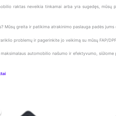
obilio raktas neveikia tinkamai arba yra sugedęs, mūsų pro
? Mūsų greita ir patikima atrakinimo paslauga padės jums gr
variklio problemų ir pagerinkite jo veikimą su mūsų FAP/DPF
 maksimalaus automobilio našumo ir efektyvumo, siūlome pr
tai