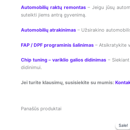
Automobilių raktų remontas
– Jeigu jūsų autom
suteikti jiems antrą gyvenimą.
Automobilių atrakinimas
– Užsirakino automobilis
FAP / DPF programinis šalinimas
– Atsikratykite 
Chip tuning – variklio galios didinimas
– Siekiant
didinimui.
Jei turite klausimų, susisiekite su mumis:
Kontak
Panašūs produktai
Sale!
Sale!