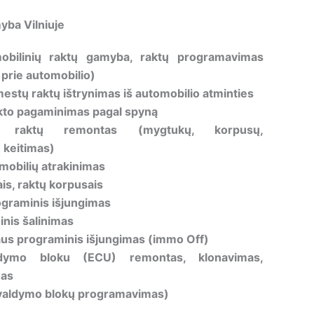
yba Vilniuje
obilinių raktų gamyba, raktų programavimas
 prie automobilio)
estų raktų ištrynimas iš automobilio atminties
to pagaminimas pagal spyną
ių raktų remontas (mygtukų, korpusų,
keitimas)
mobilių atrakinimas
is, raktų korpusais
ograminis išjungimas
nis šalinimas
iaus programinis išjungimas (immo Off)
aldymo bloku (ECU) remontas, klonavimas,
mas
valdymo blokų programavimas)