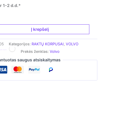
 1-2 d.d.*
Į krepšelį
05
Kategorijos:
RAKTŲ KORPUSAI
,
VOLVO
usas
Prekės ženklas:
Volvo
ntuotas saugus atsiskaitymas