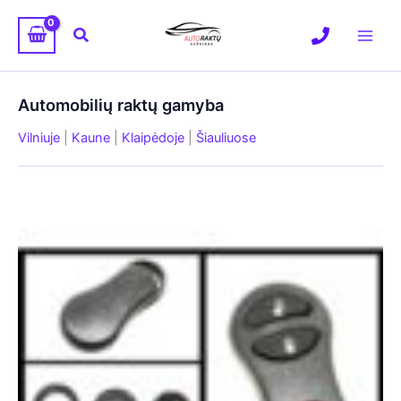
Pereiti
prie
Paieška
turinio
Automobilių raktų gamyba
Vilniuje
|
Kaune
|
Klaipėdoje
|
Šiauliuose