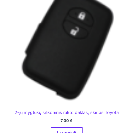
2-jų mygtukų silikoninis rakto dėklas, skirtas Toyota
7.00
€
Į krepšelį