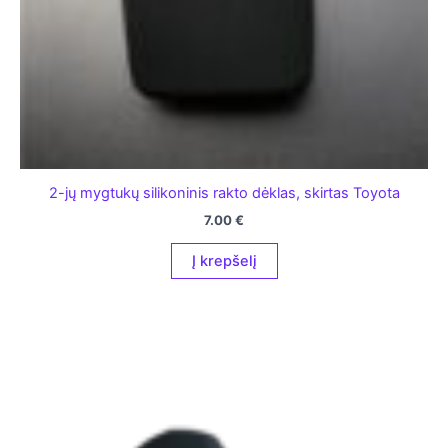
2-jų mygtukų silikoninis rakto dėklas, skirtas Toyota
7.00
€
Į krepšelį