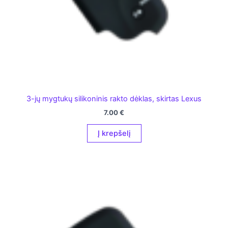
3-jų mygtukų silikoninis rakto dėklas, skirtas Lexus
7.00
€
Į krepšelį