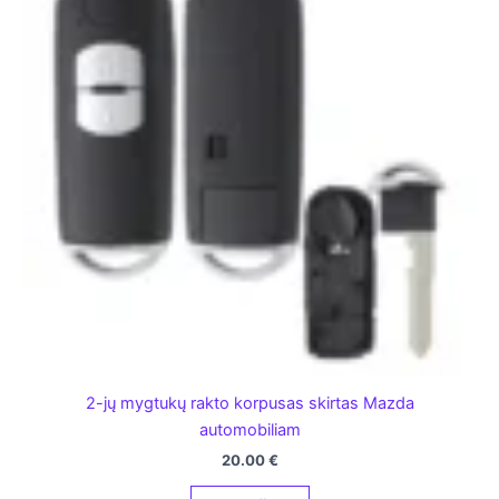
2-jų mygtukų rakto korpusas skirtas Mazda
automobiliam
20.00
€