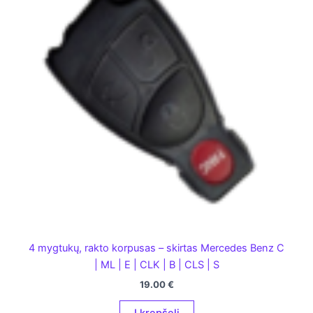
4 mygtukų, rakto korpusas – skirtas Mercedes Benz C
| ML | E | CLK | B | CLS | S
19.00
€
Į krepšelį