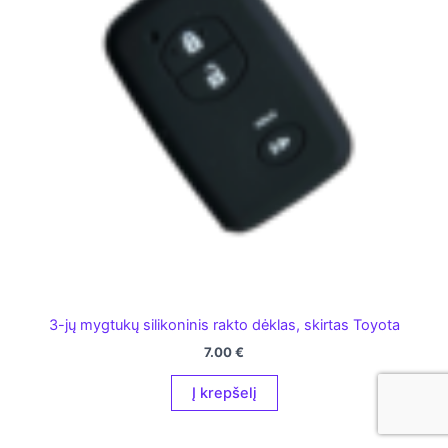
3-jų mygtukų silikoninis rakto dėklas, skirtas Toyota
7.00
€
Į krepšelį