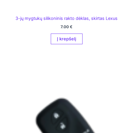
3-jų mygtukų silikoninis rakto dėklas, skirtas Lexus
7.00
€
Į krepšelį