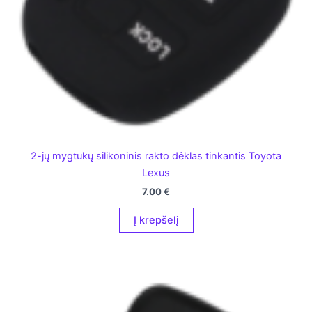
2-jų mygtukų silikoninis rakto dėklas tinkantis Toyota
Lexus
7.00
€
Į krepšelį