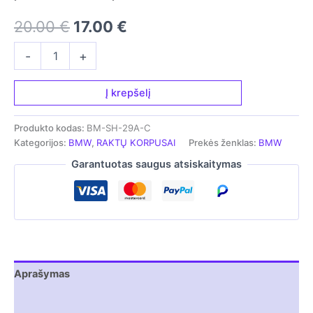
Original
Current
20.00
€
17.00
€
price
price
produkto
-
+
kiekis:
was:
is:
Rakto
korpusas
Į krepšelį
20.00 €.
17.00 €.
-
skirtas
Produkto kodas:
BM-SH-29A-C
BMW
Kategorijos:
BMW
,
RAKTŲ KORPUSAI
Prekės ženklas:
BMW
F
serijai
Garantuotas saugus atsiskaitymas
Aprašymas
Atsiliepimai (0)