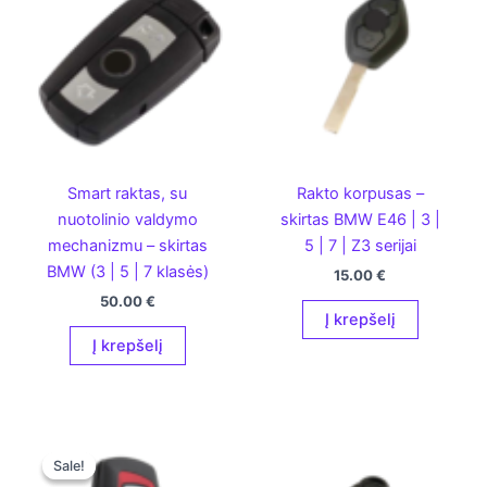
Smart raktas, su
Rakto korpusas –
nuotolinio valdymo
skirtas BMW E46 | 3 |
mechanizmu – skirtas
5 | 7 | Z3 serijai
BMW (3 | 5 | 7 klasės)
15.00
€
50.00
€
Į krepšelį
Į krepšelį
Sale!
Sale!