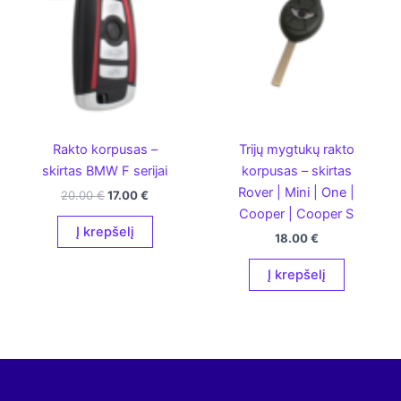
Rakto korpusas –
Trijų mygtukų rakto
skirtas BMW F serijai
korpusas – skirtas
Rover | Mini | One |
Original
Current
20.00
€
17.00
€
price
price
Cooper | Cooper S
was:
is:
Į krepšelį
18.00
€
20.00 €.
17.00 €.
Į krepšelį