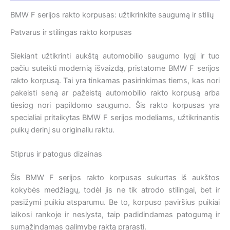
BMW F serijos rakto korpusas: užtikrinkite saugumą ir stilių
Patvarus ir stilingas rakto korpusas
Siekiant užtikrinti aukštą automobilio saugumo lygį ir tuo
pačiu suteikti modernią išvaizdą, pristatome BMW F serijos
rakto korpusą. Tai yra tinkamas pasirinkimas tiems, kas nori
pakeisti seną ar pažeistą automobilio rakto korpusą arba
tiesiog nori papildomo saugumo. Šis rakto korpusas yra
specialiai pritaikytas BMW F serijos modeliams, užtikrinantis
puikų derinį su originaliu raktu.
Stiprus ir patogus dizainas
Šis BMW F serijos rakto korpusas sukurtas iš aukštos
kokybės medžiagų, todėl jis ne tik atrodo stilingai, bet ir
pasižymi puikiu atsparumu. Be to, korpuso paviršius puikiai
laikosi rankoje ir neslysta, taip padidindamas patogumą ir
sumažindamas galimybę raktą prarasti.