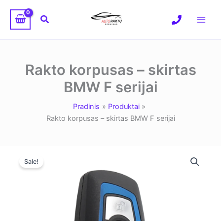
Pereiti
prie
Paieška
turinio
Rakto korpusas – skirtas
BMW F serijai
Pradinis
Produktai
Rakto korpusas – skirtas BMW F serijai
Sale!