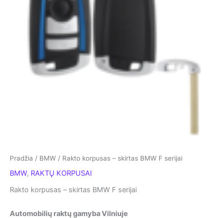
Pradžia
/
BMW
/ Rakto korpusas – skirtas BMW F serijai
BMW
,
RAKTŲ KORPUSAI
Rakto korpusas – skirtas BMW F serijai
Automobilių raktų gamyba Vilniuje