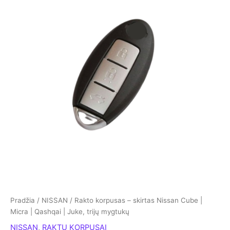
Pradžia
/
NISSAN
/ Rakto korpusas – skirtas Nissan Cube |
Micra | Qashqai | Juke, trijų mygtukų
NISSAN
,
RAKTŲ KORPUSAI