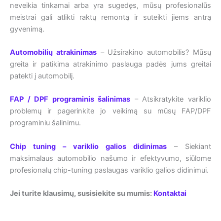
neveikia tinkamai arba yra sugedęs, mūsų profesionalūs
meistrai gali atlikti raktų remontą ir suteikti jiems antrą
gyvenimą.
Automobilių atrakinimas
– Užsirakino automobilis? Mūsų
greita ir patikima atrakinimo paslauga padės jums greitai
patekti į automobilį.
FAP / DPF programinis šalinimas
– Atsikratykite variklio
problemų ir pagerinkite jo veikimą su mūsų FAP/DPF
programiniu šalinimu.
Chip tuning – variklio galios didinimas
– Siekiant
maksimalaus automobilio našumo ir efektyvumo, siūlome
profesionalų chip-tuning paslaugas variklio galios didinimui.
Jei turite klausimų, susisiekite su mumis:
Kontaktai