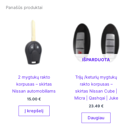
Panašūs produktai
IŠPARDUOTA
2 mygtukų rakto
Trijų /keturių mygtukų
korpusas – skirtas
rakto korpusas –
Nissan automobiliams
skirtas Nissan Cube |
Micra | Qashqai | Juke
15.00
€
23.49
€
Į krepšelį
Daugiau