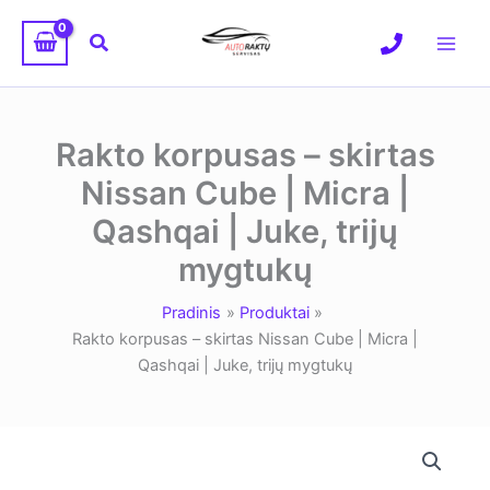
Pereiti
prie
Paieška
turinio
Rakto korpusas – skirtas
Nissan Cube | Micra |
Qashqai | Juke, trijų
mygtukų
Pradinis
Produktai
Rakto korpusas – skirtas Nissan Cube | Micra |
Qashqai | Juke, trijų mygtukų