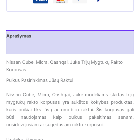
Aprašymas
Atsiliepimai (0)
Nissan Cube, Micra, Qashqai, Juke Trijų Mygtukų Rakto
Korpusas
Puikus Pasirinkimas Jūsų Raktui
Nissan Cube, Micra, Qashqai, Juke modeliams skirtas trijų
mygtukų rakto korpusas yra aukštos kokybės produktas,
kuris puikiai tiks jūsų automobilio raktui. Šis korpusas gali
būti naudojamas kaip puikus pakeitimas senam,
nusidėvėjusiam ar sugedusiam rakto korpusui.
Ilgalaikė Ištvermė