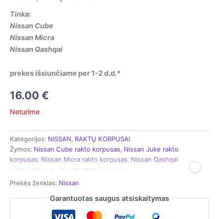
Tinka:
Nissan Cube
Nissan Micra
Nissan Qashqai
prekes išsiunčiame per 1-2 d.d.*
16.00
€
Neturime
Kategorijos:
NISSAN
,
RAKTŲ KORPUSAI
Žymos:
Nissan Cube rakto korpusas
,
Nissan Juke rakto
korpusas
,
Nissan Micra rakto korpusas
,
Nissan Qashqai
rakto korpusas
,
Nissan rakto korpusas
Prekės ženklas:
Nissan
Garantuotas saugus atsiskaitymas