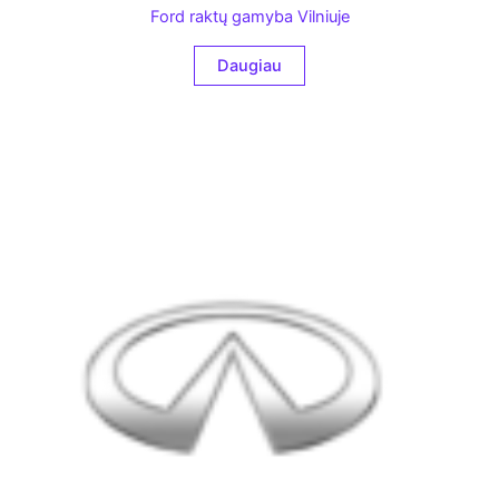
Ford raktų gamyba Vilniuje
Daugiau