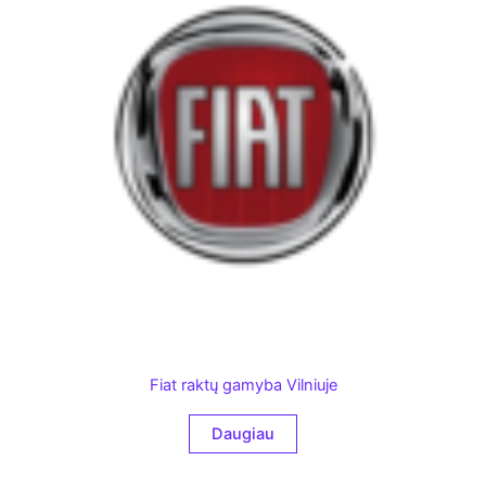
Fiat raktų gamyba Vilniuje
Daugiau