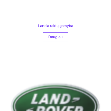
Lancia raktų gamyba
Daugiau