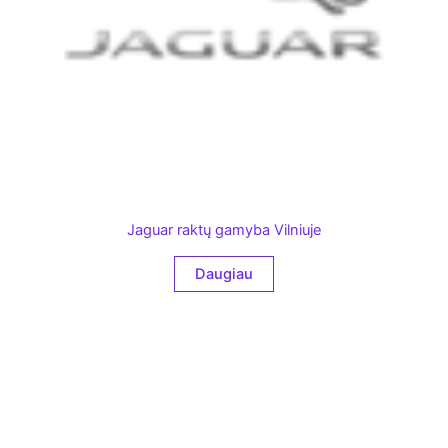
Jaguar raktų gamyba Vilniuje
Daugiau