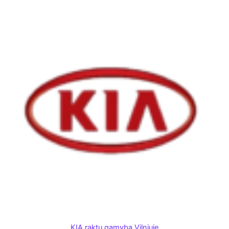
KIA raktų gamyba Vilniuje