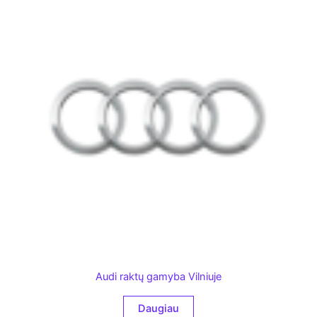
Audi raktų gamyba Vilniuje
Daugiau