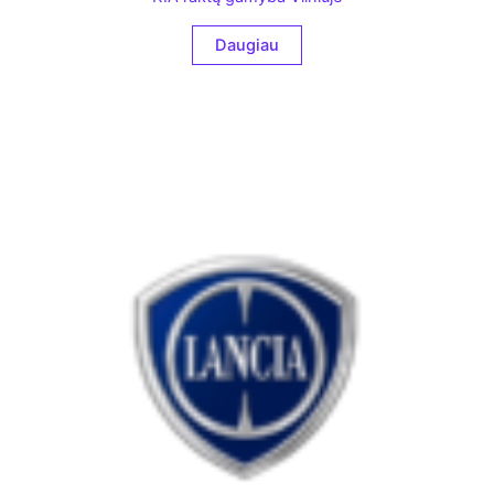
Daugiau