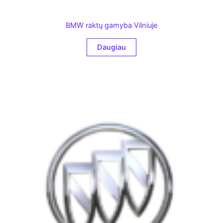
BMW raktų gamyba Vilniuje
Daugiau