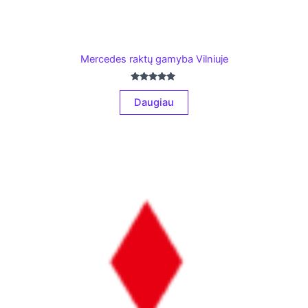
Mercedes raktų gamyba Vilniuje
Įvertinimas:
5.00
Daugiau
iš 5