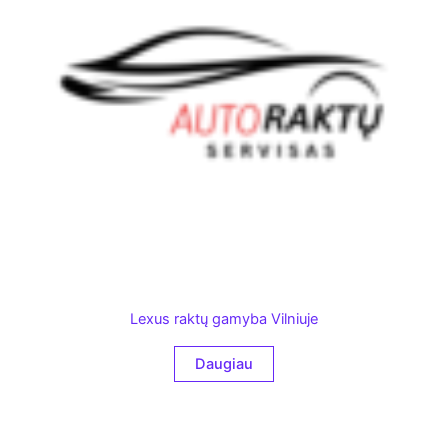
Lexus raktų gamyba Vilniuje
Daugiau