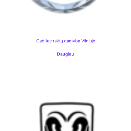
Cadillac raktų gamyba Vilniuje
Daugiau